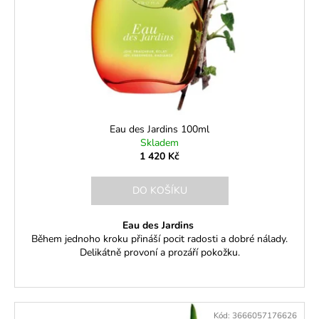
t
r
ů
o
d
u
k
t
ů
Eau des Jardins 100ml
Skladem
1 420 Kč
DO KOŠÍKU
Eau des Jardins
Během jednoho kroku přináší pocit radosti a dobré nálady.
Delikátně provoní a prozáří pokožku.
Kód:
3666057176626