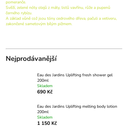
pomeranče.
a
Svěží, zelené nóty olejů z máty, listů vavřínu, růže a pupenů
černého rybízu.
j
A základ vůně což jsou tóny cedrového dřeva, pačuli a vetiveru,
í
zakončené sametovým bílým pižmem.
t
?
Nejprodávanější
HLEDAT
Eau des Jardins Uplifting fresh shower gel
200ml
Skladem
D
690 Kč
o
p
Eau des Jardins Uplifting melting body lotion
o
200ml
r
Skladem
u
1 150 Kč