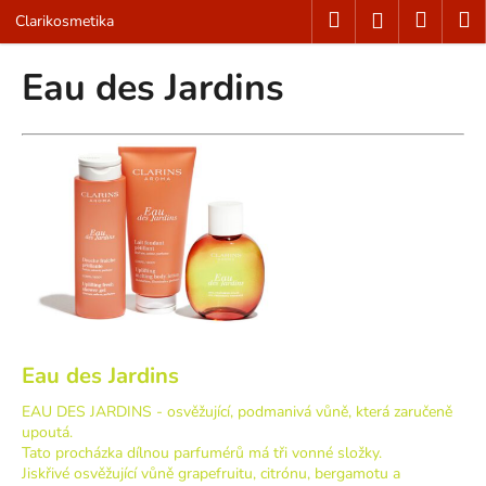
K
Přejít
Hledat
Nákup
M
Přihlášení
Clarikosmetika
na
o
obsah
Zpět
Zpět
košík
š
Eau des Jardins
í
C
k
o
p
o
t
ř
e
b
u
j
Eau des Jardins
e
EAU DES JARDINS - osvěžující, podmanivá vůně, která zaručeně
t
upoutá.
e
Tato procházka dílnou parfumérů má tři vonné složky.
Jiskřivé osvěžující vůně grapefruitu, citrónu, bergamotu a
n