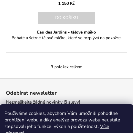
1 150 Kč
DO KOŠÍKU
Eau des Jardins - tělové mléko
Bohaté a šetrné tělové mléko, které se rozplývá na pokožce.
3
položek celkem
O
v
Z
l
á
á
Odebírat newsletter
d
p
a
Nezmeškejte žádné novinky či slevy!
a
c
t
E-mail
Používáme cookies, abychom Vám umožnili pohodlné
í
í
prohlížení webu a díky analýze provozu webu neustále
p
zlepšovali jeho funkce, výkon a použitelnost.
Více
r
PŘIHLÁSIT SE