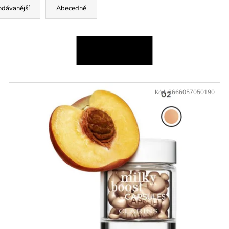
odávanější
Abecedně
OTEVŘÍT FILTR
Kód:
3666057050190