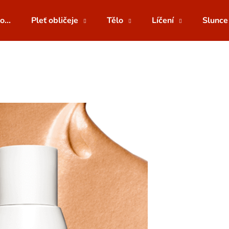
o...
Pleť obličeje
Tělo
Líčení
Slunce
Co potřebujete najít?
HLEDAT
Doporučujeme