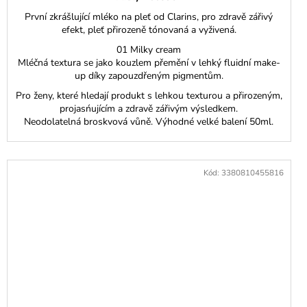
První zkrášlující mléko na pleť od Clarins, pro zdravě zářivý
efekt, pleť přirozeně tónovaná a vyživená.
01 Milky cream
Mléčná textura se jako kouzlem přemění v lehký fluidní make-
up díky zapouzdřeným pigmentům.
Pro ženy, které hledají produkt s lehkou texturou a přirozeným,
projasńujícím a zdravě zářivým výsledkem.
Neodolatelná broskvová vůně. Výhodné velké balení 50ml.
Kód:
3380810455816