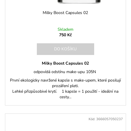
Milky Boost Capsules 02
Skladem
750 Kč
DO KOŠÍKU
Milky Boost Capsules 02
odpovídá odstínu make-upu 105N
První ekologicky navržené kapsle s make-upem, které posilují
prozáření pleti.
Lehké přizpůsobivé krytí. 1 kapsle = 1 použití - ideální na
cesty...
Kód:
3666057050237