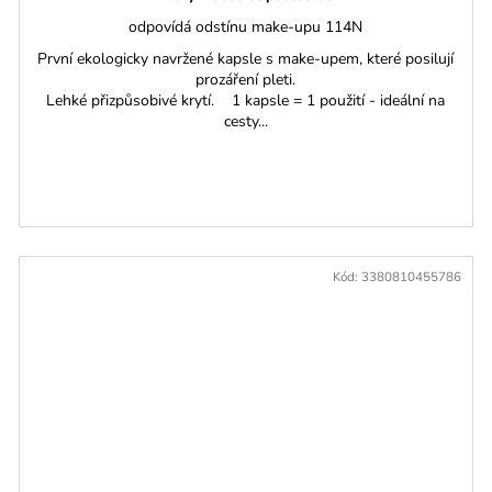
odpovídá odstínu make-upu 114N
První ekologicky navržené kapsle s make-upem, které posilují
prozáření pleti.
Lehké přizpůsobivé krytí. 1 kapsle = 1 použití - ideální na
cesty...
Kód:
3380810455786