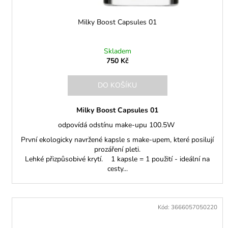
ů
Milky Boost Capsules 01
Skladem
750 Kč
DO KOŠÍKU
Milky Boost Capsules 01
odpovídá odstínu make-upu 100.5W
První ekologicky navržené kapsle s make-upem, které posilují
prozáření pleti.
Lehké přizpůsobivé krytí. 1 kapsle = 1 použití - ideální na
cesty...
Kód:
3666057050220