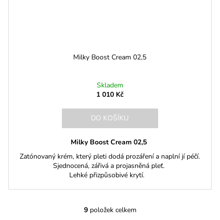
Milky Boost Cream 02,5
Skladem
1 010 Kč
DO KOŠÍKU
Milky Boost Cream 02,5
Zatónovaný krém, který pleti dodá prozáření a naplní jí péčí.
Sjednocená, zářivá a projasněná pleť.
Lehké přizpůsobivé krytí.
9
položek celkem
O