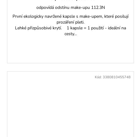
odpovídá odstínu make-upu 112.3N
První ekologicky navržené kapsle s make-upem, které posilují
prozáření pleti.
Lehké přizpůsobivé krytí. 1 kapsle = 1 použití - ideální na
cesty...
Kód:
3380810455748