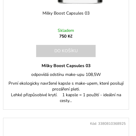
Milky Boost Capsules 03
Skladem
750 Kč
DO KOŠÍKU
Milky Boost Capsules 03
odpovídá odstínu make-upu 108,5W
První ekologicky navržené kapsle s make-upem, které posilují
prozáření pleti.
Lehké přizpůsobivé krytí. 1 kapsle = 1 použití - ideální na
cesty...
Kód:
3380810368925