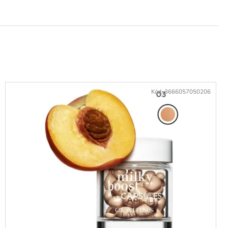
Kód:
3666057050206