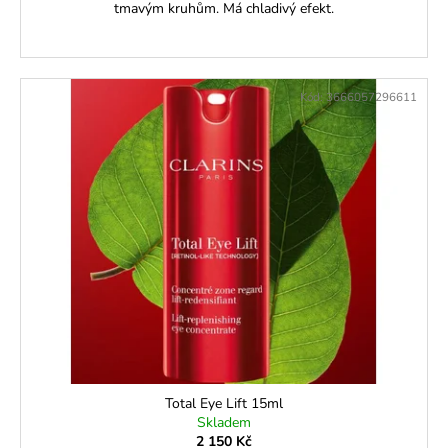
tmavým kruhům. Má chladivý efekt.
Kód:
3666057296611
Total Eye Lift 15ml
Skladem
2 150 Kč