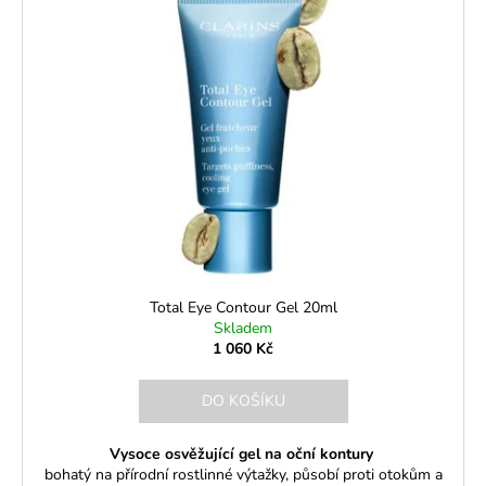
č
o
p
u
d
i
j
u
e
s
k
m
p
e
t
r
ů
o
d
u
k
t
ů
Total Eye Contour Gel 20ml
Skladem
1 060 Kč
DO KOŠÍKU
Vysoce osvěžující gel na oční kontury
bohatý na přírodní rostlinné výtažky, působí proti otokům a