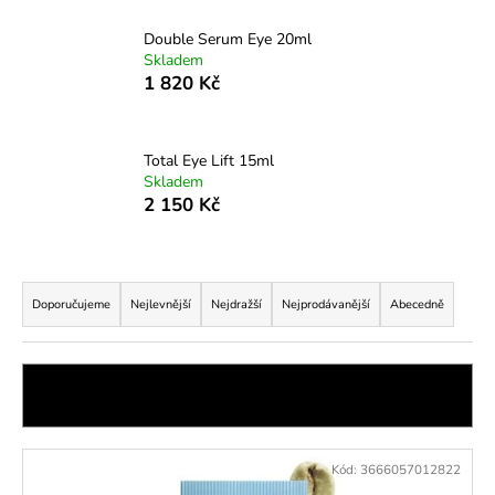
a
Double Serum Eye 20ml
j
Skladem
í
1 820 Kč
t
?
Total Eye Lift 15ml
Skladem
2 150 Kč
HLEDAT
Ř
a
Doporučujeme
Nejlevnější
Nejdražší
Nejprodávanější
Abecedně
z
D
e
o
n
OTEVŘÍT FILTR
p
í
o
p
r
V
u
Kód:
3666057012822
r
ý