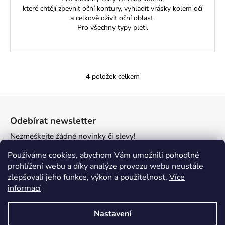
které chtějí zpevnit oční kontury, vyhladit vrásky kolem očí
a celkově oživit oční oblast.
Pro všechny typy pleti.
4
položek celkem
O
v
Z
l
á
á
Odebírat newsletter
d
p
a
Nezmeškejte žádné novinky či slevy!
a
c
t
E-mail
Používáme cookies, abychom Vám umožnili pohodlné
í
í
prohlížení webu a díky analýze provozu webu neustále
p
zlepšovali jeho funkce, výkon a použitelnost.
Více
r
PŘIHLÁSIT SE
informací
v
k
y
Nastavení
v