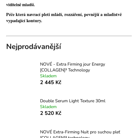
viditelně mladší.
a
j
Péče která navrací pleti mládí, rozzáření, pevnější a mladistvě
vypadající kontury.
í
t
?
Nejprodávanější
NOVÉ - Extra Firming jour Energy
[COLLAGEN]³ Technology
HLEDAT
Skladem
2 445 Kč
D
Double Serum Light Texture 30ml
o
Skladem
p
2 520 Kč
o
r
u
NOVÉ Extra-Firming Nuit pro suchou pleť
[COLLAGEN]³ technology