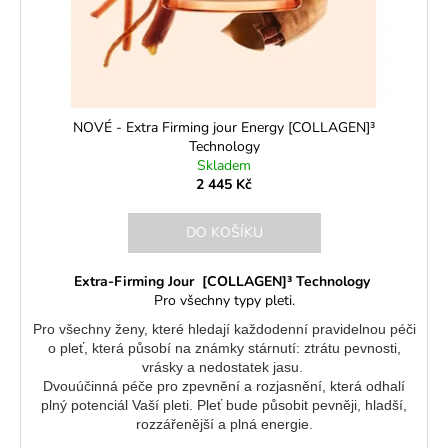
d
u
k
t
ů
NOVÉ - Extra Firming jour Energy [COLLAGEN]³
Technology
Skladem
2 445 Kč
DO KOŠÍKU
Extra-Firming Jour [COLLAGEN]³ Technology
Pro všechny typy pleti.
Pro všechny ženy, které hledají každodenní pravidelnou péči
o pleť, která působí na známky stárnutí: ztrátu pevnosti,
vrásky a nedostatek jasu.
Dvouúčinná péče pro zpevnění a rozjasnění, která odhalí
plný potenciál Vaší pleti. Pleť bude působit pevněji, hladší,
rozzářenější a plná energie.