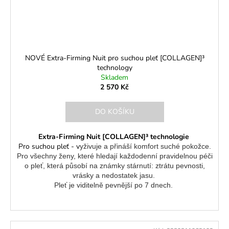
NOVÉ Extra-Firming Nuit pro suchou pleť [COLLAGEN]³
technology
Skladem
2 570 Kč
DO KOŠÍKU
Extra-Firming Nuit [COLLAGEN]³ technologie
Pro suchou pleť - v
yživuje a přináší komfort suché pokožce.
Pro všechny ženy, které hledají každodenní pravidelnou péči
o pleť, která působí na známky stárnutí: ztrátu pevnosti,
vrásky a nedostatek jasu.
Pleť je viditelně pevnější po 7 dnech.