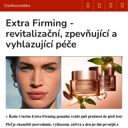
K
Přejít
Hledat
Nákup
M
Přihlášení
Clarikosmetika
na
o
obsah
Zpět
Zpět
košík
š
Extra Firming -
í
C
revitalizační, zpevňující a
k
o
vyhlazující péče
p
o
t
ř
e
b
u
j
e
t
> Řada Clarins Extra-Firming pomáhá vrátit zpět pružnost do pleti žen!
e
Pleť je okamžitě pozvednutá, vyhlazená, zářivá a den po dni pevnější a
n