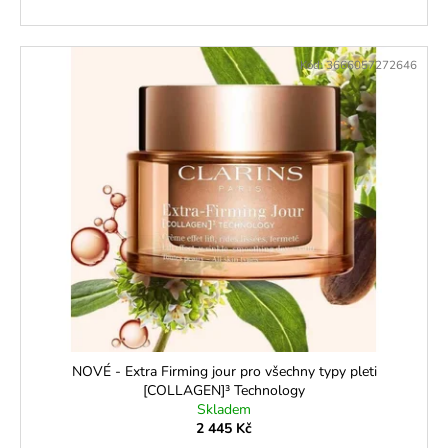
Kód:
3666057272646
NOVÉ - Extra Firming jour pro všechny typy pleti
[COLLAGEN]³ Technology
Skladem
2 445 Kč