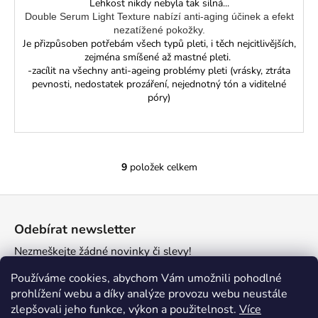
Lehkost nikdy nebyla tak silná...
Double Serum Light Texture nabízí anti-aging účinek a efekt
nezatížené pokožky.
Je přizpůsoben potřebám všech typů pleti, i těch nejcitlivějších,
zejména smíšené až mastné pleti.
-zacílit na všechny anti-ageing problémy pleti (vrásky, ztráta
pevnosti, nedostatek prozáření, nejednotný tón a viditelné
póry)
9
položek celkem
O
v
Z
l
á
á
Odebírat newsletter
d
p
a
Nezmeškejte žádné novinky či slevy!
a
c
t
E-mail
Používáme cookies, abychom Vám umožnili pohodlné
í
í
prohlížení webu a díky analýze provozu webu neustále
p
zlepšovali jeho funkce, výkon a použitelnost.
Více
r