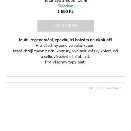
Total Eye Smooth 15ml
Skladem
1 550 Kč
DO KOŠÍKU
Multi-regenerační, zpevňující balzám na okolí očí
Pro všechny ženy ve věku kolem,
které chtějí zpevnit oční kontury, vyhladit vrásky kolem očí
a celkově oživit oční oblast.
Pro všechny typy pleti.
Kód:
3666057296611