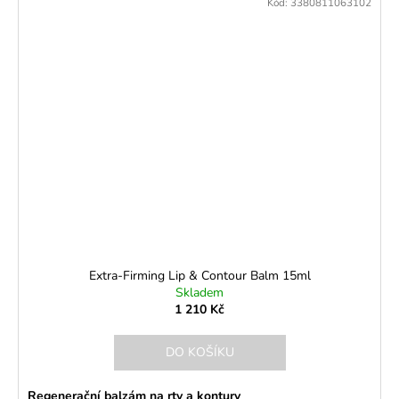
Kód:
3380811063102
Extra-Firming Lip & Contour Balm 15ml
Skladem
1 210 Kč
DO KOŠÍKU
Regenerační balzám na rty a kontury