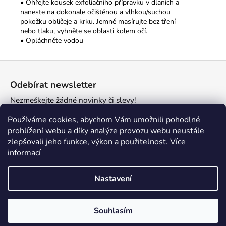
• Ohřejte kousek exfoliačního přípravku v dlaních a
naneste na dokonale očištěnou a vlhkou/suchou
pokožku obličeje a krku. Jemně masírujte bez tření
nebo tlaku, vyhněte se oblasti kolem očí.
• Opláchněte vodou
Z
á
Odebírat newsletter
p
Nezmeškejte žádné novinky či slevy!
a
t
E-mail
Používáme cookies, abychom Vám umožnili pohodlné
í
prohlížení webu a díky analýze provozu webu neustále
zlepšovali jeho funkce, výkon a použitelnost.
Více
PŘIHLÁSIT SE
informací
Nastavení
Vytvořil Shoptet
Souhlasím
Copyright 2026
Clarikosmetika
. Všechna práva vyhrazena.
Sleva na každou