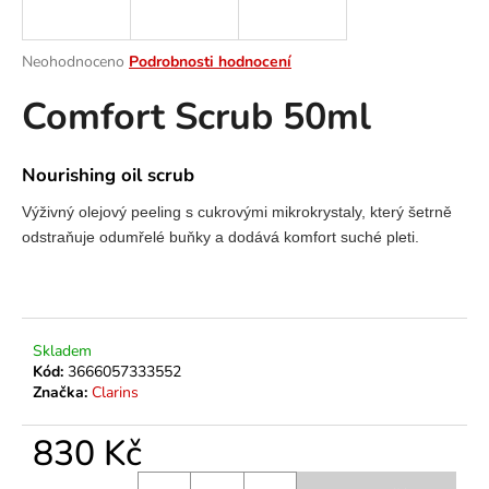
a
j
Průměrné
Neohodnoceno
Podrobnosti hodnocení
í
hodnocení
Comfort Scrub 50ml
produktu
t
je
?
0,0
z
Nourishing oil scrub
5
hvězdiček.
Výživný olejový peeling s cukrovými mikrokrystaly, který šetrně
odstraňuje odumřelé buňky a dodává komfort suché pleti.
HLEDAT
D
Skladem
o
Kód:
3666057333552
p
Značka:
Clarins
o
r
830 Kč
u
Měrná