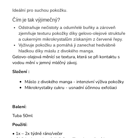
Ideální pro suchou pokožku.
Čím je tak výjimečný?
Odstraňuje nečistoty a odumřelé buňky a zároveň
zjemňuje texturu pokožky díky gelovo-olejové struktuře
a cukerným mikrokrystalům získaným z červené řepy.
Vyživuje pokožku a pomáhá ji zanechat hedvábně
hladkou díky máslu z divokého manga.
Gelovo-olejová měnící se textura, která se při kontaktu s
vodou mění v jemný mléčný závoj.
Složení :
Máslo z divokého manga - intenzivní výživa pokožky
Mikrokrystalky cukru - usnadní účinnou exfoliaci
Balení:
Tuba 50ml
Použití:
• 1x – 2x týdně ráno/večer