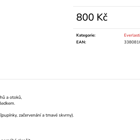
800 Kč
Měrná
cena:
Kategorie
:
Everlast
EAN
:
338081
hů a otoků,
sledkem.
(pupínky, začervenání a tmavé skvrny).