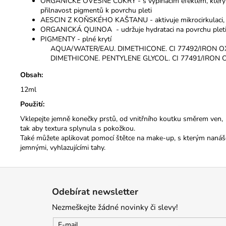
ORGANICKÉ OVESNÉ CUKRY - s vypínacím efektem, který 
přilnavost pigmentů k povrchu pleti
AESCIN Z KOŇSKÉHO KAŠTANU - aktivuje mikrocirkulaci, 
ORGANICKÁ QUINOA - udržuje hydrataci na povrchu plet
PIGMENTY - plné krytí
AQUA/WATER/EAU. DIMETHICONE. CI 77492/IRON O
DIMETHICONE. PENTYLENE GLYCOL. CI 77491/IRON
Obsah:
12ml
Použití:
Vklepejte jemně konečky prstů, od vnitřního koutku směrem ven,
tak aby textura splynula s pokožkou.
Také můžete aplikovat pomocí štětce na make-up, s kterým nanáš
jemnými, vyhlazujícími tahy.
Z
á
Odebírat newsletter
p
Nezmeškejte žádné novinky či slevy!
a
t
E-mail