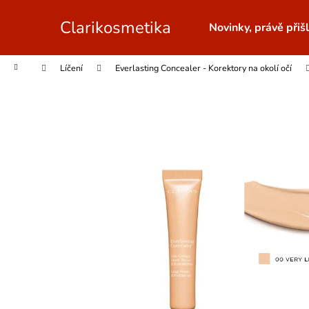
K
Přejít
na
o
Clarikosmetika
Novinky, právě přišl
obsah
Zpět
Zpět
š
do
do
í
Domů
Líčení
Everlasting Concealer - Korektory na okolí očí
obchodu
obchodu
k