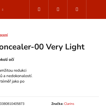
Hledat
Přihlášení
Nákupní
Parfemované vody
Muži - ClarinsMen
Dop
košík
ocení
oncealer-00 Very Light
kolí očí
amžitou redukci
ů a nedokonalostí.
téměř jako po
3380810405873
Značka:
Clarins