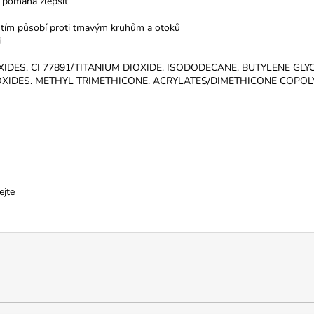
pomáhá zlepšit
tím působí proti tmavým kruhům a otoků
i
XIDES. CI 77891/TITANIUM DIOXIDE. ISODODECANE. BUTYLENE GL
 OXIDES. METHYL TRIMETHICONE. ACRYLATES/DIMETHICONE COPO
ejte