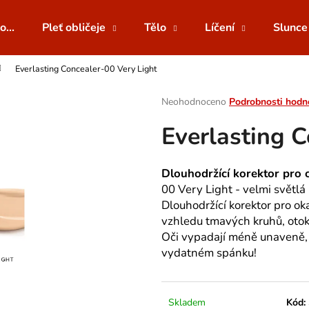
o...
Pleť obličeje
Tělo
Líčení
Slunce
Everlasting Concealer-00 Very Light
Co potřebujete najít?
Průměrné
Neohodnoceno
Podrobnosti hodn
hodnocení
Everlasting C
produktu
HLEDAT
je
0,0
z
Dlouhodržící korektor pro o
5
Doporučujeme
00 Very Light - velmi světlá
hvězdiček.
Dlouhodržící korektor pro ok
vzhledu tmavých kruhů, otok
Oči vypadají méně unaveně, 
vydatném spánku!
Skladem
Kód: