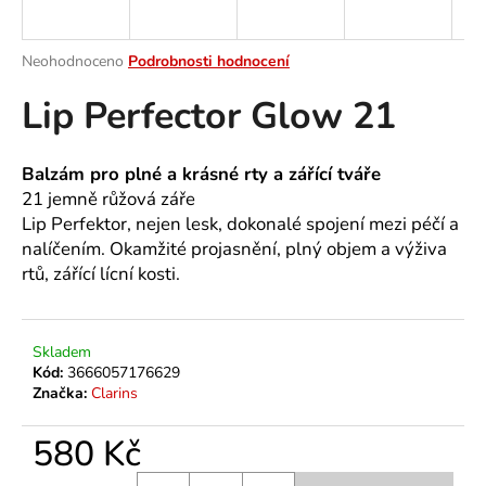
a
j
Průměrné
Neohodnoceno
Podrobnosti hodnocení
í
hodnocení
Lip Perfector Glow 21
produktu
t
je
?
0,0
z
Balzám pro plné a krásné rty a zářící tváře
5
21 jemně růžová záře
hvězdiček.
Lip Perfektor, nejen lesk, dokonalé spojení mezi péčí a
nalíčením. Okamžité projasnění, plný objem a výživa
HLEDAT
rtů, zářící lícní kosti.
D
Skladem
o
Kód:
3666057176629
p
Značka:
Clarins
o
r
580 Kč
u
Měrná