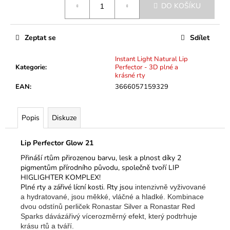
č
DO KOŠÍKU
cena:
u
j
e
Zeptat se
Sdílet
m
e
Instant Light Natural Lip
Kategorie
:
Perfector - 3D plné a
krásné rty
EAN
:
3666057159329
Popis
Diskuze
Lip Perfector Glow 21
Přináší rtům přirozenou barvu, lesk a plnost díky 2
pigmentům přírodního původu, společně tvoří LIP
HIGLIGHTER KOMPLEX!
Plné rty a zářivé lícní kosti. Rty jsou
intenzivně vyživované
a hydratované, jsou měkké, vláčné a hladké. Kombinace
dvou odstínů perliček Ronastar Silver a Ronastar Red
Sparks dávázářivý vícerozměrný efekt, který podtrhuje
krásu rtů a tváří.