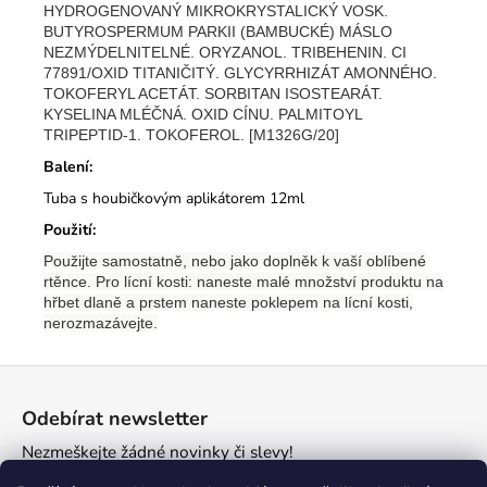
HYDROGENOVANÝ MIKROKRYSTALICKÝ VOSK.
BUTYROSPERMUM PARKII (BAMBUCKÉ) MÁSLO
NEZMÝDELNITELNÉ. ORYZANOL. TRIBEHENIN. CI
77891/OXID TITANIČITÝ. GLYCYRRHIZÁT AMONNÉHO.
TOKOFERYL ACETÁT. SORBITAN ISOSTEARÁT.
KYSELINA MLÉČNÁ. OXID CÍNU. PALMITOYL
TRIPEPTID-1. TOKOFEROL. [M1326G/20]
Balení:
Tuba s houbičkovým aplikátorem 12ml
Použití:
Použijte samostatně, nebo jako doplněk k vaší oblíbené
rtěnce. Pro lícní kosti: naneste malé množství produktu na
hřbet dlaně a prstem naneste poklepem na lícní kosti,
nerozmazávejte.
Z
á
Odebírat newsletter
p
Nezmeškejte žádné novinky či slevy!
a