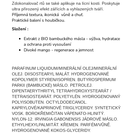
Zdokonalovač rtů se také aplikuje na lícní kosti. Poskytuje
ultra přirozený efekt zářících a vyhlazených tváří.
Příjemná textura, ikonická vůně a chuť.
Praktické balení s houbičkou.
Složení :
Extrakt z BIO bambuckého másla - výživa, hydratace
a ochrana proti vysoušení
Divoké mango - regenerace a jemnost
PARAFINUM LIQUIDUM/MINERÁLNÍ OLEJ/MINERÁLNÍ
OLEJ. DIISOSTEARYL MALÁT. HYDROGENOVANÉ
KOPOLYMER STYREN/ISOPREN. BUTYROSPERMUM
PARKII (BAMBUCKÉ) MÁSLO. PETROLEJ.
DIPENTAERYTHRITYL TETRAHYDROXYSTEARÁT /
TETRAISOSTEARÁT. POLYETYLÉN. HYDROGENOVANÝ
POLYISOBUTEN. OCTYLDODECANOL.
KAPRYLOVÉ/KAPRINOVÉ TRIGLYCERIDY. SYNTETICKÝ
VOSK. BOROKŘEMIČITAN VÁPENATO-HLINITÝ.
NYLON-12. IRVINGIA GABONENSIS JÁDROVÉ MÁSLO.
ETHYLHEXYLPALMITÁT. KŘEMEN. PARFÉM/VŮNĚ.
HYDROGENOVANÉ KOKOS-GLYCERIDY.