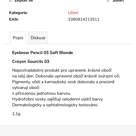
č
Zeptat se
Sdílet
u
Kategorie
:
Líčení
j
EAN
:
3380814213511
e
m
e
Popis
Diskuze
Eyebrow Pencil 03 Soft Blonde
Crayon Sourcils 03
Nepostradatelný produkt pro upravené, krásné obočí
na celý den. Dokonale upravené obočí krásně zvýrazní oči.
Pigmenty, včelí a karnaubský vosk dokonale a precizně
vytvarují obočí
s přirozenou jednotnou barvou.
Hydrofobní vosky zajišťují celodenní výdrž barvy.
Dermatologicky a ophtalmologicky testováno.
1,1g
Z