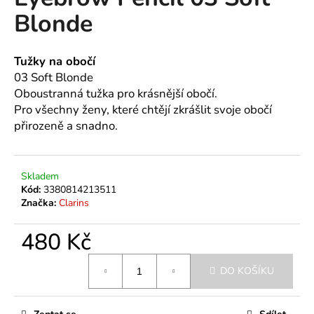
je
a
Blonde
0,0
z
j
5
í
hvězdiček.
Tužky na obočí
t
03 Soft Blonde
?
Oboustranná tužka pro krásnější obočí.
Pro všechny ženy, které chtějí zkrášlit svoje obočí
přirozeně a snadno.
HLEDAT
Skladem
Kód:
3380814213511
Značka:
Clarins
D
480 Kč
o
p
Měrná
o
DO KOŠÍKU
cena:
r
u