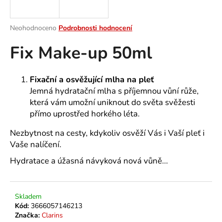
a
j
Průměrné
Neohodnoceno
Podrobnosti hodnocení
í
hodnocení
Fix Make-up 50ml
produktu
t
je
?
0,0
z
Fixační a osvěžující mlha na pleť
5
Jemná hydratační mlha s příjemnou vůní růže,
hvězdiček.
která vám umožní uniknout do světa svěžesti
přímo uprostřed horkého léta.
HLEDAT
Nezbytnost na cesty, kdykoliv osvěží Vás i Vaší pleť i
Vaše nalíčení.
D
Hydratace a úžasná návyková nová vůně...
o
p
o
Skladem
r
Kód:
3666057146213
u
Značka:
Clarins