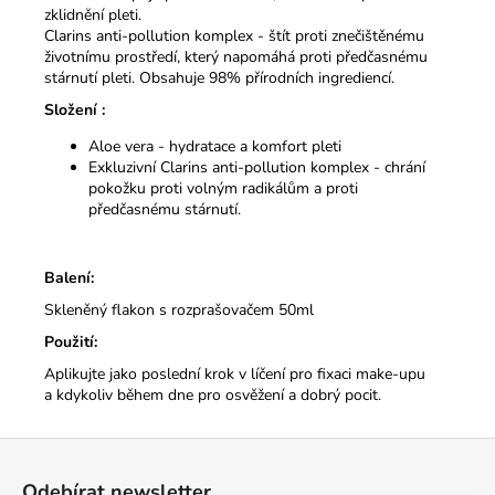
zklidnění pleti.
Clarins anti-pollution komplex - štít proti znečištěnému
životnímu prostředí, který napomáhá proti předčasnému
stárnutí pleti. Obsahuje 98% přírodních ingrediencí.
Složení :
Aloe vera - hydratace a komfort pleti
Exkluzivní Clarins anti-pollution komplex - chrání
pokožku proti volným radikálům a proti
předčasnému stárnutí.
Balení:
Skleněný flakon s rozprašovačem 50ml
Použití:
Aplikujte jako poslední krok v líčení pro fixaci make-upu
a kdykoliv během dne pro osvěžení a dobrý pocit.
Z
á
Odebírat newsletter