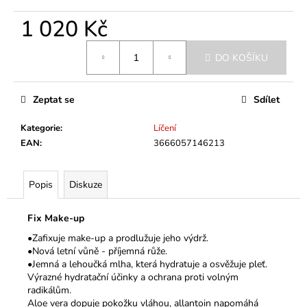
č
u
1 020 Kč
j
e
Měrná
DO KOŠÍKU
m
cena:
e
Zeptat se
Sdílet
Kategorie
:
Líčení
EAN
:
3666057146213
Popis
Diskuze
Fix Make-up
•Zafixuje make-up a prodlužuje jeho výdrž.
•Nová letní vůně - příjemná růže.
•Jemná a lehoučká mlha, která hydratuje a osvěžuje pleť.
Výrazné hydratační účinky a ochrana proti volným
radikálům.
Aloe vera dopuje pokožku vláhou, allantoin napomáhá