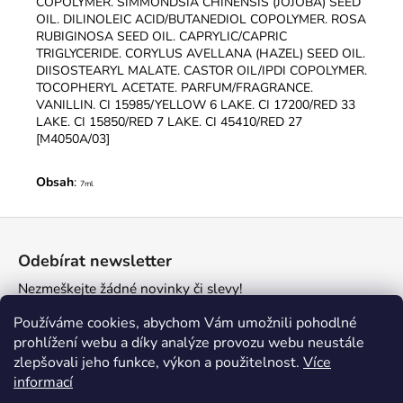
COPOLYMER. SIMMONDSIA CHINENSIS (JOJOBA) SEED
OIL. DILINOLEIC ACID/BUTANEDIOL COPOLYMER. ROSA
RUBIGINOSA SEED OIL. CAPRYLIC/CAPRIC
TRIGLYCERIDE. CORYLUS AVELLANA (HAZEL) SEED OIL.
DIISOSTEARYL MALATE. CASTOR OIL/IPDI COPOLYMER.
TOCOPHERYL ACETATE. PARFUM/FRAGRANCE.
VANILLIN. CI 15985/YELLOW 6 LAKE. CI 17200/RED 33
LAKE. CI 15850/RED 7 LAKE. CI 45410/RED 27
[M4050A/03]
Obsah
:
7ml
Z
á
Odebírat newsletter
p
Nezmeškejte žádné novinky či slevy!
a
t
E-mail
Používáme cookies, abychom Vám umožnili pohodlné
í
prohlížení webu a díky analýze provozu webu neustále
zlepšovali jeho funkce, výkon a použitelnost.
Více
PŘIHLÁSIT SE
informací