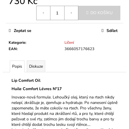
730 Kč
č
u
Měrná
j
DO KOŠÍKU
cena:
e
m
Zeptat se
Sdílet
e
Kategorie
:
Líčení
EAN
:
3666057176623
Popis
Diskuze
Lip Comfort Oil
Huile Comfort Lévres N°17
Inovace-nová formule. Lehoučký olej, který na rtech nikdy
nelepí, zkrášluje je, zjemňuje a hydratuje. Po nanesení úplně
zapomenete, že máte cokoliv na rtech. Pro všechny ženy,
které hledají produkt na zkrášlení rtů, a pro ty, které chtějí
pečovat o své rty, zatímco jim dodají trochu barvy a pro ty
které chtějí dodat trochu lesku svojí rtěnce....