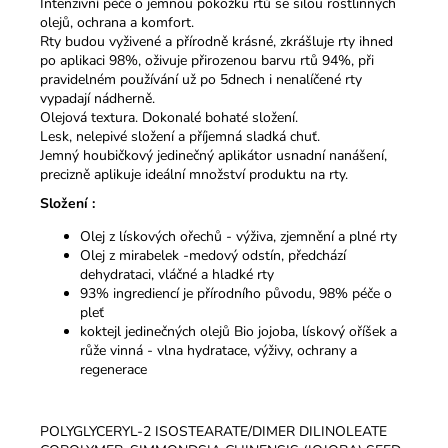
Intenzivní péče o jemnou pokožku rtů se silou rostlinných
olejů, ochrana a komfort.
Rty budou vyživené a přírodně krásné, zkrášluje rty ihned
po aplikaci 98%, oživuje přirozenou barvu rtů 94%, při
pravidelném používání už po 5dnech i nenalíčené rty
vypadají nádherně.
Olejová textura. Dokonalé bohaté složení.
Lesk, nelepivé složení a příjemná sladká chuť.
Jemný houbičkový jedinečný aplikátor usnadní nanášení,
precizně aplikuje ideální množství produktu na rty.
Složení :
Olej z lískových ořechů - výživa, zjemnění a plné rty
Olej z mirabelek -medový odstín, předchází
dehydrataci, vláčné a hladké rty
93% ingrediencí je přírodního původu, 98% péče o
pleť
koktejl jedinečných olejů Bio jojoba, lískový oříšek a
růže vinná - vlna hydratace, výživy, ochrany a
regenerace
POLYGLYCERYL-2 ISOSTEARATE/DIMER DILINOLEATE