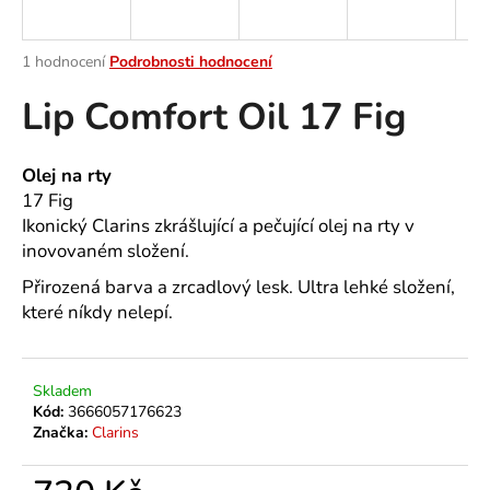
a
j
Průměrné
1 hodnocení
Podrobnosti hodnocení
í
hodnocení
Lip Comfort Oil 17 Fig
produktu
t
je
?
1,0
z
Olej na rty
5
17 Fig
hvězdiček.
Ikonický Clarins zkrášlující a pečující olej na rty v
inovovaném složení.
HLEDAT
Přirozená barva a zrcadlový lesk. Ultra lehké složení,
které níkdy nelepí.
D
o
Skladem
p
Kód:
3666057176623
o
Značka:
Clarins
r
u