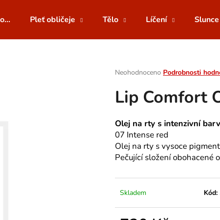
o...
Pleť obličeje
Tělo
Líčení
Slunce
Co potřebujete najít?
Průměrné
Neohodnoceno
Podrobnosti hodn
hodnocení
Lip Comfort O
produktu
HLEDAT
je
0,0
z
Olej na rty s intenzivní bar
5
Doporučujeme
07 Intense red
hvězdiček.
Olej na rty s vysoce pigme
Pečující složení obohacené o t
Skladem
Kód: