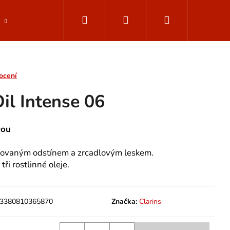
Hledat
Přihlášení
Nákupní
Parfemované vody
Muži - ClarinsMen
Dop
košík
ocení
il Intense 06
vou
ntovaným odstínem a zrcadlovým leskem.
ři rostlinné oleje.
3380810365870
Značka:
Clarins