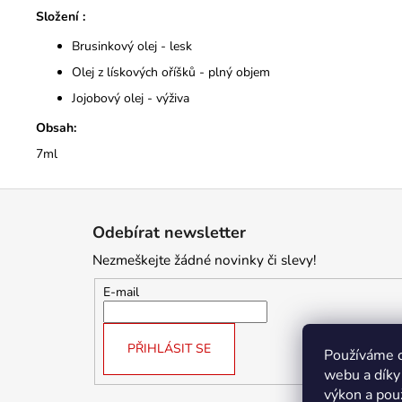
Složení :
Brusinkový olej - lesk
Olej z lískových oříšků - plný objem
Jojobový olej - výživa
Obsah:
7ml
Z
á
Odebírat newsletter
p
Nezmeškejte žádné novinky či slevy!
a
t
E-mail
í
PŘIHLÁSIT SE
Používáme c
webu a díky
výkon a pou