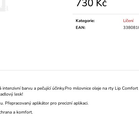
730 Kč
Měrná
cena:
Kategorie
:
Líčení
EAN
:
338081
 intenzivní barvu a pečující účinky.Pro milovnice oleje na rty Lip Comfort 
cadlový lesk!
. Přepracovaný aplikátor pro precizní aplikaci.
ochrana a komfort.