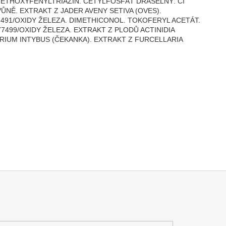
ETHOXYFENYLTRIAZIN. CETYLFOSFÁT DRASELNÝ. CI
NĚ. EXTRAKT Z JADER AVENY SETIVA (OVES).
91/OXIDY ŽELEZA. DIMETHICONOL. TOKOFERYL ACETÁT.
7499/OXIDY ŽELEZA. EXTRAKT Z PLODŮ ACTINIDIA
RIUM INTYBUS (ČEKANKA). EXTRAKT Z FURCELLARIA