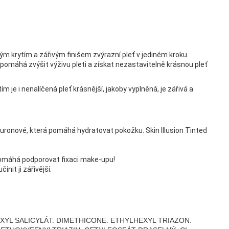
m krytím a zářivým finišem zvýrazní pleť v jediném kroku.
 pomáhá zvýšit výživu pleti a získat nezastavitelně krásnou pleť
m je i nenalíčená pleť krásnější, jakoby vyplněná, je zářivá a
luronové, která pomáhá hydratovat pokožku. Skin Illusion Tinted
pomáhá podporovat fixaci make-upu!
nit ji zářivější.
EXYL SALICYLÁT. DIMETHICONE. ETHYLHEXYL TRIAZON.