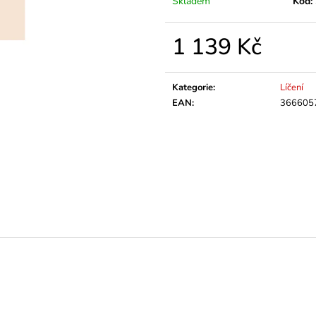
Skladem
Kód:
1 139 Kč
Měrná
cena:
Kategorie
:
Líčení
EAN
:
366605