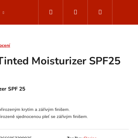
Hledat
Přihlášení
Nákupní
Parfemované vody
Muži - ClarinsMen
Dop
košík
ocení
 Tinted Moisturizer SPF25
izer SPF 25
irozeným krytím a zářivým finišem.
řirozeně sjednocenou pleť se zářivým finišem.