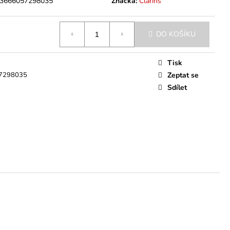
3666057298035
Značka:
Clarins
DO KOŠÍKU
Tisk
7298035
Zeptat se
Sdílet