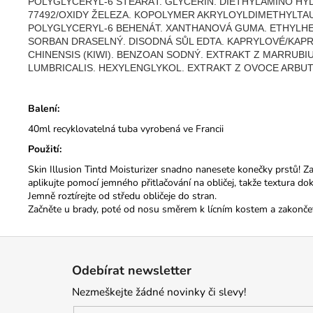
POLYGLYCERYL-6 STEARÁT. GLYCERIN. DIETHYLAMINO H
77492/OXIDY ŽELEZA. KOPOLYMER AKRYLOYLDIMETHYLTAU
POLYGLYCERYL-6 BEHENÁT. XANTHANOVÁ GUMA. ETHYLHEX
SORBAN DRASELNÝ. DISODNÁ SŮL EDTA. KAPRYLOVÉ/KAPRI
CHINENSIS (KIWI). BENZOAN SODNÝ. EXTRAKT Z MARRUBI
LUMBRICALIS. HEXYLENGLYKOL. EXTRAKT Z OVOCE ARBUTU
Balení:
40ml recyklovatelná tuba vyrobená ve Francii
Použití:
Skin Illusion Tintd Moisturizer snadno nanesete konečky prstů! Za
aplikujte pomocí jemného přitlačování na obličej, takže textura dok
Jemně roztírejte od středu obličeje do stran.
Začněte u brady, poté od nosu směrem k lícním kostem a zakončete
Z
á
Odebírat newsletter
p
Nezmeškejte žádné novinky či slevy!
a