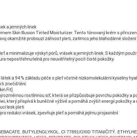
ásek a jemných linek
mem Skin Illusion Tinted Moisturizer. Tento tónovaný krém s přirozený
ávoj okamžitě probouzí zářivost pleti, zatímco jeho blahodárné složení
pleť a minimalizuje výskyt pórů, vrásek a jemných linek. S každým použití
tura nepostřehnutelná pro neuvěřitelný pocit čisté pokožky.
 látek a 94 % základu péče o pleť včetně nízkomolekulární kyseliny hya
ti znečištění.
in Fit].
ojrozměrnou rostlinnou síť, která se přizpůsobuje povrchu pokožky a 
i, který přispívá k buněčné výživě a pomáhá zvýšit energii pokožky a uči
cí lesk pleti
 pro redukci vrásek, zpevňuje pleť a pomáhá jejímu projasnění
EBACATE. BUTYLENGLYKOL. CI 77891/OXID TITANIČITÝ. ETHYLH