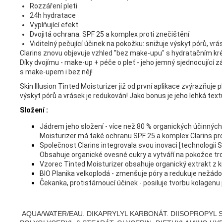
Rozzáření pleti
24h hydratace
Vyplňující efekt
Dvojitá ochrana: SPF 25 a komplex proti znečištění
Viditelný pečující účinek na pokožku: snižuje výskyt pórů, vr
Clarins znovu objevuje vzhled "bez make-upu" s hydratačním kré
Díky dvojímu - make-up + péče o pleť - jeho jemný sjednocující z
s make-upem i bez něj!
Skin Illusion Tinted Moisturizer již od první aplikace zvýrazňuje 
výskyt pórů a vrásek je redukován! Jako bonus je jeho lehká tex
Složení :
Jádrem jeho složení - více než 80 % organických účinných
Moisturizer má také ochranu SPF 25 a komplex Clarins pro
Společnost Clarins integrovala svou inovaci [technologii Sk
Obsahuje organické ovesné cukry a vytváří na pokožce tr
Vzorec Tinted Moisturizer obsahuje organický extrakt z kiw
BIO Planika velkoplodá - zmenšuje póry a redukuje nežádou
Čekanka, protistárnoucí účinek - posiluje tvorbu kolagenu
AQUA/WATER/EAU. DIKAPRYLYL KARBONÁT. DIISOPROPYL S