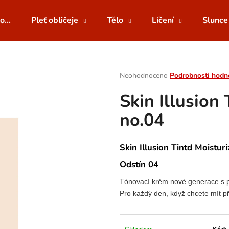
o...
Pleť obličeje
Tělo
Líčení
Slunce
Co potřebujete najít?
Průměrné
Neohodnoceno
Podrobnosti hodn
hodnocení
Skin Illusion
produktu
HLEDAT
je
no.04
0,0
z
5
Doporučujeme
hvězdiček.
Skin Illusion Tintd Moistur
Odstín 04
Tónovací krém nové generace s př
Pro každý den, když chcete mít p