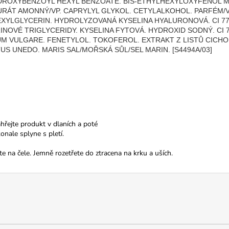
YDROXYBENZOYL HEXYL BENZOATE. BIS-ETHYLHEXYLOXYFENOL M
RÁT AMONNÝ/VP. CAPRYLYL GLYKOL. CETYLALKOHOL. PARFÉM/VŮ
YLGLYCERIN. HYDROLYZOVANÁ KYSELINA HYALURONOVÁ. CI 774
NOVÉ TRIGLYCERIDY. KYSELINA FYTOVÁ. HYDROXID SODNÝ. CI 7
UM VULGARE. FENETYLOL. TOKOFEROL. EXTRAKT Z LISTŮ CICHO
S UNEDO. MARIS SAL/MOŘSKÁ SŮL/SEL MARIN. [S4494A/03]
hřejte produkt v dlaních a poté
onale splyne s pletí.
 na čele. Jemně rozetřete do ztracena na krku a uších.