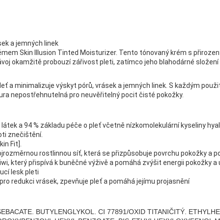
ásek a jemných linek
mem Skin Illusion Tinted Moisturizer. Tento tónovaný krém s přirozený
ávoj okamžitě probouzí zářivost pleti, zatímco jeho blahodárné složení
pleť a minimalizuje výskyt pórů, vrásek a jemných linek. S každým použití
tura nepostřehnutelná pro neuvěřitelný pocit čisté pokožky.
 látek a 94 % základu péče o pleť včetně nízkomolekulární kyseliny hya
ti znečištění.
in Fit].
ojrozměrnou rostlinnou síť, která se přizpůsobuje povrchu pokožky a 
i, který přispívá k buněčné výživě a pomáhá zvýšit energii pokožky a uči
cí lesk pleti
 pro redukci vrásek, zpevňuje pleť a pomáhá jejímu projasnění
EBACATE. BUTYLENGLYKOL. CI 77891/OXID TITANIČITÝ. ETHYLH