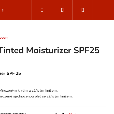
Hledat
Přihlášení
Nákupní
Parfemované vody
Muži - ClarinsMen
Dop
košík
ocení
 Tinted Moisturizer SPF25
izer SPF 25
irozeným krytím a zářivým finišem.
řirozeně sjednocenou pleť se zářivým finišem.