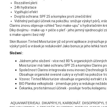
Rozzáření pleti
24h hydratace
Vyplňující efekt
Dvojitá ochrana: SPF 25 a komplex proti znečištění
Viditelný pečující účinek na pokožku: snižuje výskyt pórů, vr
Clarins znovu objevuje vzhled "bez make-upu" s hydratačním kré
Díky dvojímu - make-up + péče o pleť - jeho jemný sjednocující z
s make-upem i bez něj!
Skin Illusion Tinted Moisturizer již od první aplikace zvýrazňuje 
výskyt pórů a vrásek je redukován! Jako bonus je jeho lehká tex
Složení :
Jádrem jeho složení - více než 80 % organických účinných
Moisturizer má také ochranu SPF 25 a komplex Clarins pro
Společnost Clarins integrovala svou inovaci [technologii Sk
Obsahuje organické ovesné cukry a vytváří na pokožce tr
Vzorec Tinted Moisturizer obsahuje organický extrakt z kiw
BIO Planika velkoplodá - zmenšuje póry a redukuje nežádou
Čekanka, protistárnoucí účinek - posiluje tvorbu kolagenu
AQUA/WATER/EAU. DIKAPRYLYL KARBONÁT. DIISOPROPYL S