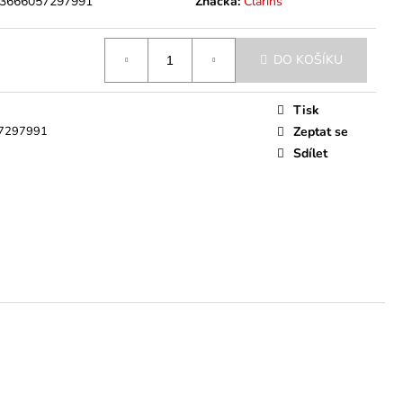
3666057297991
Značka:
Clarins
DO KOŠÍKU
Tisk
7297991
Zeptat se
Sdílet