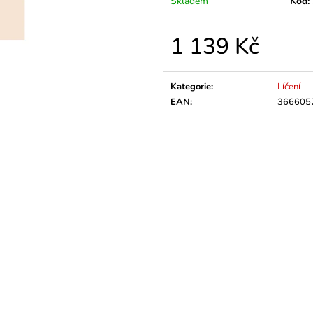
Skladem
Kód:
1 139 Kč
Měrná
cena:
Kategorie
:
Líčení
EAN
:
366605