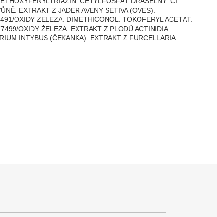
ETHOXYFENYLTRIAZIN. CETYLFOSFÁT DRASELNÝ. CI
NĚ. EXTRAKT Z JADER AVENY SETIVA (OVES).
91/OXIDY ŽELEZA. DIMETHICONOL. TOKOFERYL ACETÁT.
7499/OXIDY ŽELEZA. EXTRAKT Z PLODŮ ACTINIDIA
RIUM INTYBUS (ČEKANKA). EXTRAKT Z FURCELLARIA