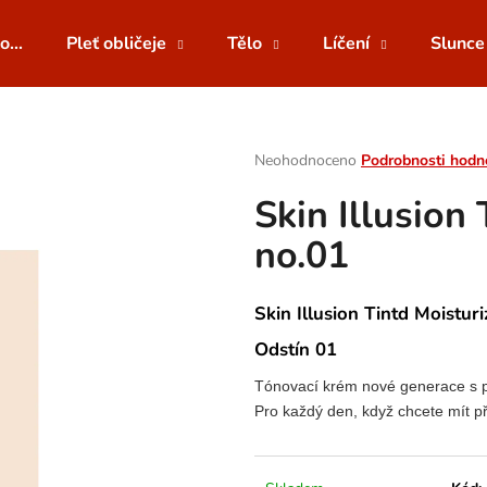
o...
Pleť obličeje
Tělo
Líčení
Slunce
Co potřebujete najít?
Průměrné
Neohodnoceno
Podrobnosti hodn
hodnocení
Skin Illusion
produktu
HLEDAT
je
no.01
0,0
z
5
Doporučujeme
hvězdiček.
Skin Illusion Tintd Moistur
Odstín 01
Tónovací krém nové generace s př
Pro každý den, když chcete mít p