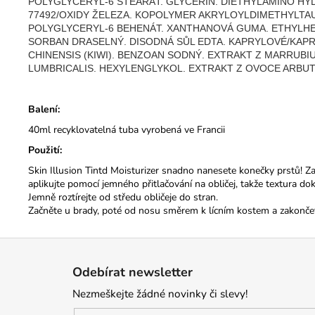
POLYGLYCERYL-6 STEARÁT. GLYCERIN. DIETHYLAMINO H
77492/OXIDY ŽELEZA. KOPOLYMER AKRYLOYLDIMETHYLTAU
POLYGLYCERYL-6 BEHENÁT. XANTHANOVÁ GUMA. ETHYLHEX
SORBAN DRASELNÝ. DISODNÁ SŮL EDTA. KAPRYLOVÉ/KAPRI
CHINENSIS (KIWI). BENZOAN SODNÝ. EXTRAKT Z MARRUBI
LUMBRICALIS. HEXYLENGLYKOL. EXTRAKT Z OVOCE ARBUTU
Balení:
40ml recyklovatelná tuba vyrobená ve Francii
Použití:
Skin Illusion Tintd Moisturizer snadno nanesete konečky prstů! Za
aplikujte pomocí jemného přitlačování na obličej, takže textura dok
Jemně roztírejte od středu obličeje do stran.
Začněte u brady, poté od nosu směrem k lícním kostem a zakončete
Z
á
Odebírat newsletter
p
Nezmeškejte žádné novinky či slevy!
a