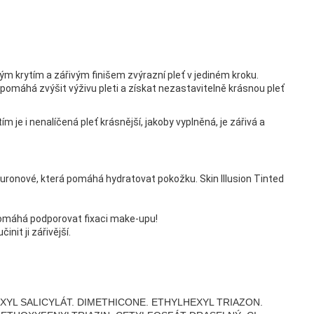
m krytím a zářivým finišem zvýrazní pleť v jediném kroku.
 pomáhá zvýšit výživu pleti a získat nezastavitelně krásnou pleť
m je i nenalíčená pleť krásnější, jakoby vyplněná, je zářivá a
luronové, která pomáhá hydratovat pokožku. Skin Illusion Tinted
pomáhá podporovat fixaci make-upu!
nit ji zářivější.
EXYL SALICYLÁT. DIMETHICONE. ETHYLHEXYL TRIAZON.