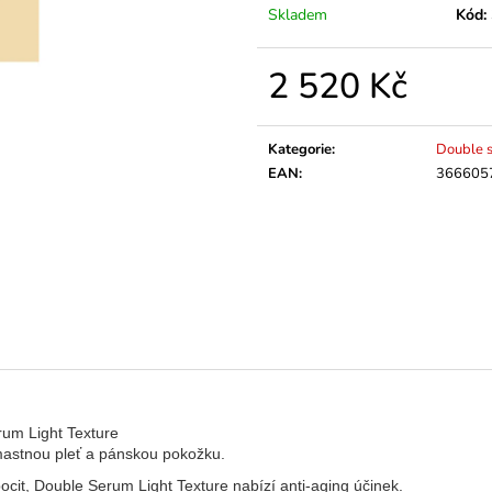
Skladem
Kód:
2 520 Kč
Měrná
cena:
Kategorie
:
Double 
EAN
:
366605
rum Light Texture
mastnou pleť a pánskou pokožku.
cit, Double Serum Light Texture nabízí anti-aging účinek.