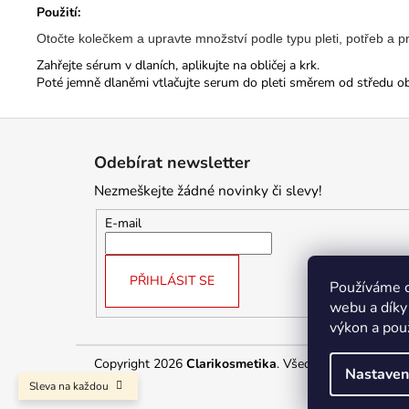
Použití:
Otočte kolečkem a upravte množství podle typu pleti, potřeb a pr
Zahřejte sérum v dlaních, aplikujte na obličej a krk.
Poté jemně dlaněmi vtlačujte serum do pleti směrem od středu obl
Z
á
Odebírat newsletter
p
Nezmeškejte žádné novinky či slevy!
a
t
E-mail
í
PŘIHLÁSIT SE
Používáme c
webu a díky
výkon a pou
Copyright 2026
Clarikosmetika
. Všechna práva vyhraz
Nastaven
Sleva na každou