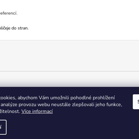
eferencí.
ičeje do stran.
ookies, abychom Vám umožnili pohodlné prohlížení
 analýze provozu webu neustále zlepšovali jeho funkce,
žitelnost.
Více informací
ena.
í