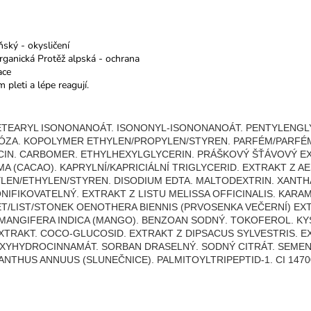
ský - okysličení
organická Protěž alpská - ochrana
ace
pleti a lépe reagují.
CETEARYL ISONONANOÁT. ISONONYL-ISONONANOÁT. PENTYLENGL
TÓZA. KOPOLYMER ETHYLEN/PROPYLEN/STYREN. PARFÉM/PARFÉ
CIN. CARBOMER. ETHYLHEXYLGLYCERIN. PRÁŠKOVÝ ŠŤÁVOVÝ EX
 (CACAO). KAPRYLNÍ/KAPRICIÁLNÍ TRIGLYCERID. EXTRAKT Z A
LEN/ETHYLEN/STYREN. DISODIUM EDTA. MALTODEXTRIN. XANT
NIFIKOVATELNÝ. EXTRAKT Z LISTU MELISSA OFFICINALIS. KARA
ĚT/LIST/STONEK OENOTHERA BIENNIS (PRVOSENKA VEČERNÍ) E
Ů MANGIFERA INDICA (MANGO). BENZOAN SODNÝ. TOKOFEROL. K
TRAKT. COCO-GLUCOSID. EXTRAKT Z DIPSACUS SYLVESTRIS. E
XYHYDROCINNAMÁT. SORBAN DRASELNÝ. SODNÝ CITRÁT. SEMENN
THUS ANNUUS (SLUNEČNICE). PALMITOYLTRIPEPTID-1. CI 14700