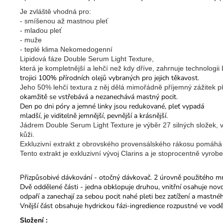
Je zvláště vhodná pro:
- smíšenou až mastnou pleť
- mladou pleť
- muže
- teplé klima Nekomedogenní
Lipidová fáze Double Serum Light Texture,
která je kompletnější a lehčí než kdy dříve, zahrnuje technologii L
trojici 100% přírodních olejů vybraných pro jejich těkavost.
Jeho 50% lehčí textura z něj dělá mimořádně příjemný zážitek p
okamžitě se vstřebává a nezanechává mastný pocit.
Den po dni póry a jemné linky jsou redukované, pleť vypadá
mladší, je viditelně jemnější, pevnější a krásnější.
Jádrem Double Serum Light Texture je výběr 27 silných složek, v
kůži.
Exkluzivní extrakt z obrovského provensálského rákosu pomáhá 
Tento extrakt je exkluzivní vývoj Clarins a je stoprocentně vyrobe
Přizpůsobivé dávkování - otočný dávkovač. 2 úrovně použitého mn
Dvě oddělené části - jedna obklopuje druhou, vnitřní osahuje novou
odpaří a zanechají za sebou pocit nahé pleti bez zatížení a mastné
Vnější část obsahuje hydrickou fázi-ingredience rozpustné ve vodě. 
Složení :