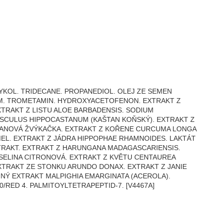
YKOL. TRIDECANE. PROPANEDIOL. OLEJ ZE SEMEN
M. TROMETAMIN. HYDROXYACETOFENON. EXTRAKT Z
TRAKT Z LISTU ALOE BARBADENSIS. SODIUM
ESCULUS HIPPOCASTANUM (KAŠTAN KOŇSKÝ). EXTRAKT Z
HANOVÁ ŽVÝKAČKA. EXTRAKT Z KOŘENE CURCUMA LONGA
MEL. EXTRAKT Z JÁDRA HIPPOPHAE RHAMNOIDES. LAKTÁT
XTRAKT. EXTRAKT Z HARUNGANA MADAGASCARIENSIS.
YSELINA CITRONOVÁ. EXTRAKT Z KVĚTU CENTAUREA
XTRAKT ZE STONKU ARUNDO DONAX. EXTRAKT Z JANIE
Ý EXTRAKT MALPIGHIA EMARGINATA (ACEROLA).
/RED 4. PALMITOYLTETRAPEPTID-7. [V4467A]