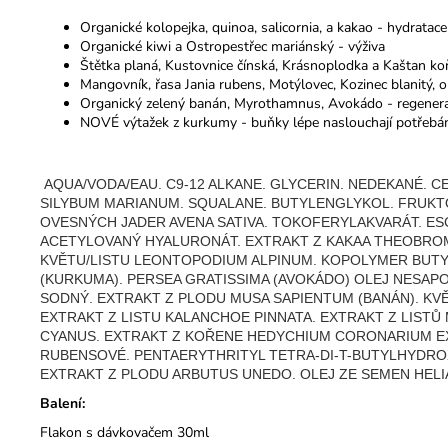
Organické kolopejka, quinoa, salicornia, a kakao - hydratace
Organické kiwi a Ostropestřec mariánský - výživa
Štětka planá, Kustovnice čínská, Krásnoplodka a Kaštan koň
Mangovník, řasa Jania rubens, Motýlovec, Kozinec blanitý, 
Organický zelený banán, Myrothamnus, Avokádo - regener
NOVÉ výtažek z kurkumy - buňky lépe naslouchají potřebám 
AQUA/VODA/EAU. C9-12 ALKANE. GLYCERIN. NEDEKANÉ. 
SILYBUM MARIANUM. SQUALANE. BUTYLENGLYKOL. FRUK
OVESNÝCH JADER AVENA SATIVA. TOKOFERYLAKVARÁT. ES
ACETYLOVANÝ HYALURONÁT. EXTRAKT Z KAKAA THEOBROMA
KVĚTU/LISTU LEONTOPODIUM ALPINUM. KOPOLYMER BUTY
(KURKUMA). PERSEA GRATISSIMA (AVOKÁDO) OLEJ NESAPO
SODNÝ. EXTRAKT Z PLODU MUSA SAPIENTUM (BANÁN). KV
EXTRAKT Z LISTU KALANCHOE PINNATA. EXTRAKT Z LIST
CYANUS. EXTRAKT Z KOŘENE HEDYCHIUM CORONARIUM EX
RUBENSOVÉ. PENTAERYTHRITYL TETRA-DI-T-BUTYLHYDRO
EXTRAKT Z PLODU ARBUTUS UNEDO. OLEJ ZE SEMEN HELIAN
Balení:
Flakon s dávkovačem 30ml