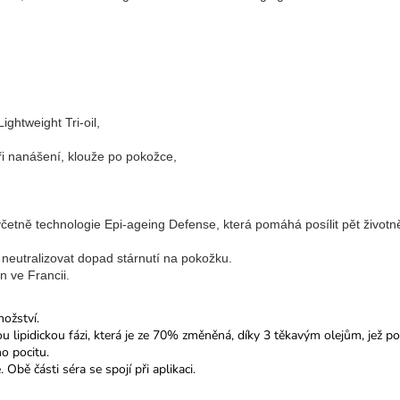
ightweight Tri-oil,
ři nanášení, klouže po pokožce,
četně technologie Epi-ageing Defense, která pomáhá posílit pět životně
neutralizovat dopad stárnutí na pokožku.
n ve Francii.
ožství.
 lipidickou fázi, která je ze 70% změněná, díky 3 těkavým olejům, jež po
ho pocitu.
Obě části séra se spojí při aplikaci.