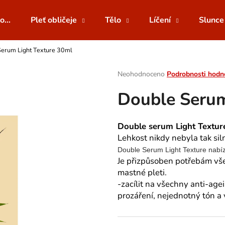
o...
Pleť obličeje
Tělo
Líčení
Slunce
Serum Light Texture 30ml
Co potřebujete najít?
Průměrné
Neohodnoceno
Podrobnosti hodn
hodnocení
Double Serum
produktu
HLEDAT
je
0,0
z
Double serum Light Textu
5
Doporučujeme
Lehkost nikdy nebyla tak siln
hvězdiček.
Double Serum Light Texture nabízí
Je přizpůsoben potřebám všec
mastné pleti.
-zacílit na všechny anti-age
prozáření, nejednotný tón a 