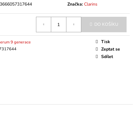
3666057317644
Značka:
Clarins
DO KOŠÍKU
Tisk
serum 9 generace
7317644
Zeptat se
Sdílet