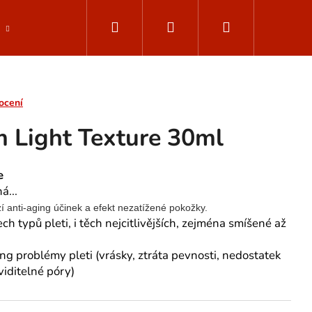
Hledat
Přihlášení
Nákupní
Parfemované vody
Muži - ClarinsMen
Dop
košík
ocení
 Light Texture 30ml
re
á...
 anti-aging účinek a efekt nezatížené pokožky.
h typů pleti, i těch nejcitlivějších, zejména smíšené až
ing problémy pleti (vrásky, ztráta pevnosti, nedostatek
viditelné póry)