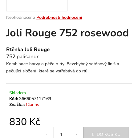
a
j
Průměrné
Neohodnoceno
Podrobnosti hodnocení
í
hodnocení
Joli Rouge 752 rosewood
produktu
t
je
?
0,0
z
Rtěnka Joli Rouge
5
752 palisandr
hvězdiček.
Kombinace barvy a péče o rty. Bezchybný saténový finiš a
pečující složení, které se vstřebává do rtů.
HLEDAT
Skladem
D
Kód:
3666057117169
o
Značka:
Clarins
p
o
830 Kč
r
Měrná
u
DO KOŠÍKU
cena: