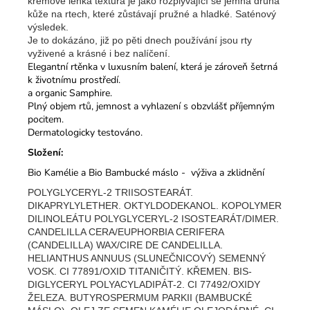
krémově lehká textura je jako rozplývající se jemná druhá
kůže na rtech, které zůstávají pružné a hladké. Saténový
výsledek.
Je to dokázáno, již po pěti dnech používání jsou rty
vyživené a krásné i bez nalíčení.
Elegantní rtěnka v luxusním balení, která je zároveň šetrná
k životnímu prostředí.
a organic Samphire.
Plný objem rtů, jemnost a vyhlazení s obzvlášť příjemným
pocitem.
Dermatologicky testováno.
Složení:
Bio Kamélie a Bio Bambucké máslo - výživa a zklidnění
POLYGLYCERYL-2 TRIISOSTEARÁT.
DIKAPRYLYLETHER. OKTYLDODEKANOL. KOPOLYMER
DILINOLEÁTU POLYGLYCERYL-2 ISOSTEARÁT/DIMER.
CANDELILLA CERA/EUPHORBIA CERIFERA
(CANDELILLA) WAX/CIRE DE CANDELILLA.
HELIANTHUS ANNUUS (SLUNEČNICOVÝ) SEMENNÝ
VOSK. CI 77891/OXID TITANIČITÝ. KŘEMEN. BIS-
DIGLYCERYL POLYACYLADIPÁT-2. CI 77492/OXIDY
ŽELEZA. BUTYROSPERMUM PARKII (BAMBUCKÉ