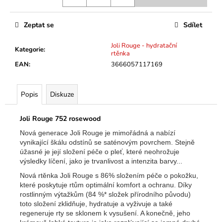
č
u
j
Zeptat se
Sdílet
e
m
Joli Rouge - hydratační
Kategorie
:
rtěnka
e
EAN
:
3666057117169
Popis
Diskuze
Joli Rouge 752 rosewood
Nová generace Joli Rouge je mimořádná a nabízí
vynikající škálu odstínů se saténovým povrchem. Stejně
úžasné je její složení péče o pleť, které neohrožuje
výsledky líčení, jako je trvanlivost a intenzita barvy...
Nová rtěnka Joli Rouge s 86% složením péče o pokožku,
které poskytuje rtům optimální komfort a ochranu. Díky
rostlinným výtažkům (84 %* složek přírodního původu)
toto složení zklidňuje, hydratuje a vyživuje a také
regeneruje rty se sklonem k vysušení. A konečně, jeho