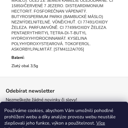
MÁSLO). OLEJ ZE SEMEN KAMÉLIE OLEJODÁRNÉ. CI
15850/ČERVENÉ 7 JEZERO. DISTEARDIMONIUM
HECTORIT. FOSFOREČNAN VÁPENATÝ.
BUTYROSPERMUM PARKII (BAMBUCKÉ MÁSLO)
NEZMÝDELNITELNÉ. VŮNĚ/CHUŤ. CI 77491/OXIDY
ŽELEZA. PARFUM/VŮNĚ. CI 77499/OXIDY ŽELEZA.
PENTAERYTHRITYL TETRA-DI-T-BUTYL
HYDROXYHYDROCINNAMÁT. KYSELINA
POLYHYDROXYSTEAROVÁ. TOKOFEROL.
ASKORBYLPALMITÁT. [STM4112A/705]
Balení:
Zlatý obal 3,5g
Z
á
Odebírat newsletter
p
Nezmeškejte žádné novinky či slevy!
a
t
E-mail
Používáme cookies, abychom Vám umožnili pohodlné
í
prohlížení webu a díky analýze provozu webu neustále
zlepšovali jeho funkce, výkon a použitelnost.
Více
PŘIHLÁSIT SE