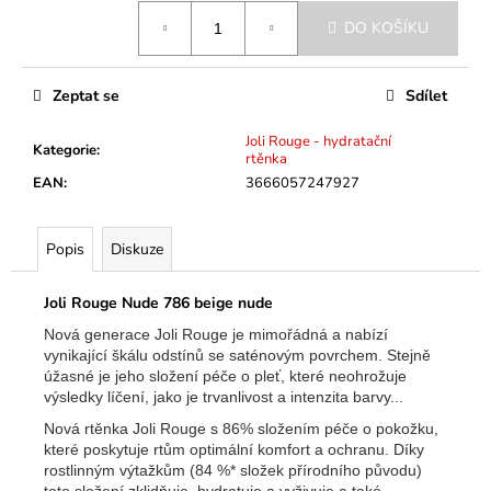
č
Měrná
u
DO KOŠÍKU
cena:
j
e
m
Zeptat se
Sdílet
e
Joli Rouge - hydratační
Kategorie
:
rtěnka
EAN
:
3666057247927
Popis
Diskuze
Joli Rouge Nude 786 beige nude
Nová generace Joli Rouge je mimořádná a nabízí
vynikající škálu odstínů se saténovým povrchem. Stejně
úžasné je jeho složení péče o pleť, které neohrožuje
výsledky líčení, jako je trvanlivost a intenzita barvy...
Nová rtěnka Joli Rouge s 86% složením péče o pokožku,
které poskytuje rtům optimální komfort a ochranu. Díky
rostlinným výtažkům (84 %* složek přírodního původu)
toto složení zklidňuje, hydratuje a vyživuje a také