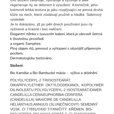
regeneruje rty se sklonem k vysušení. A konečně, jeho
krémově lehká textura je jako rozplývající se jemná druhá
kůže na rtech, které zůstávají pružné a hladké. Saténový
výsledek.
Je to dokázáno, již po pěti dnech používání jsou rty
vyživené a krásné i bez nalíčení.
Elegantní rtěnka v luxusním balení, která je zároveň šetrná
k životnímu prostředí.
a organic Samphire.
Plný objem rtů, jemnost a vyhlazení s obzvlášť příjemným
pocitem.
Dermatologicky testováno.
Složení:
Bio Kamélie a Bio Bambucké máslo - výživa a zklidnění
POLYGLYCERYL-2 TRIISOSTEARÁT.
DIKAPRYLYLETHER. OKTYLDODEKANOL. KOPOLYMER
DILINOLEÁTU POLYGLYCERYL-2 ISOSTEARÁT/DIMER.
CANDELILLA CERA/EUPHORBIA CERIFERA
(CANDELILLA) WAX/CIRE DE CANDELILLA.
HELIANTHUS ANNUUS (SLUNEČNICOVÝ) SEMENNÝ
VOSK. CI 77891/OXID TITANIČITÝ. KŘEMEN. BIS-
DIGLYCERYL POLYACYLADIPÁT-2. CI 77492/OXIDY