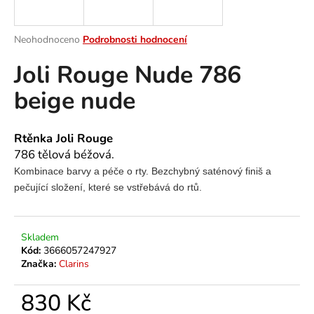
a
j
Průměrné
Neohodnoceno
Podrobnosti hodnocení
í
hodnocení
Joli Rouge Nude 786
produktu
t
je
?
beige nude
0,0
z
5
hvězdiček.
Rtěnka Joli Rouge
786 tělová béžová.
HLEDAT
Kombinace barvy a péče o rty. Bezchybný saténový finiš a
pečující složení, které se vstřebává do rtů.
D
o
Skladem
Kód:
3666057247927
p
Značka:
Clarins
o
r
830 Kč
u