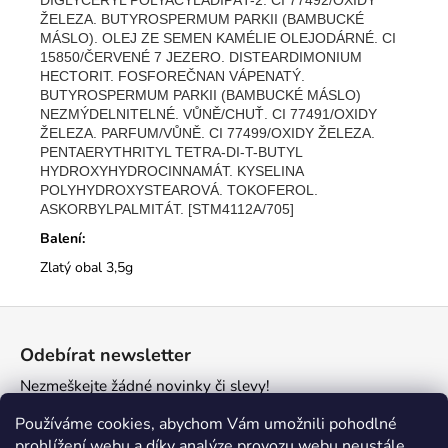
ŽELEZA. BUTYROSPERMUM PARKII (BAMBUCKÉ
MÁSLO). OLEJ ZE SEMEN KAMÉLIE OLEJODÁRNÉ. CI
15850/ČERVENÉ 7 JEZERO. DISTEARDIMONIUM
HECTORIT. FOSFOREČNAN VÁPENATÝ.
BUTYROSPERMUM PARKII (BAMBUCKÉ MÁSLO)
NEZMÝDELNITELNÉ. VŮNĚ/CHUŤ. CI 77491/OXIDY
ŽELEZA. PARFUM/VŮNĚ. CI 77499/OXIDY ŽELEZA.
PENTAERYTHRITYL TETRA-DI-T-BUTYL
HYDROXYHYDROCINNAMÁT. KYSELINA
POLYHYDROXYSTEAROVÁ. TOKOFEROL.
ASKORBYLPALMITÁT. [STM4112A/705]
Balení:
Zlatý obal 3,5g
Z
á
Odebírat newsletter
p
Nezmeškejte žádné novinky či slevy!
a
t
E-mail
Používáme cookies, abychom Vám umožnili pohodlné
prohlížení webu a díky analýze provozu webu neustále