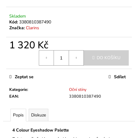
č
u
j
Skladem
e
Kód:
3380810387490
m
Značka:
Clarins
e
1 320 Kč
Měrná
DO KOŠÍKU
cena:
Zeptat se
Sdílet
Kategorie
:
Oční stíny
EAN
:
3380810387490
Popis
Diskuze
4 Colour Eyeshadow Palette