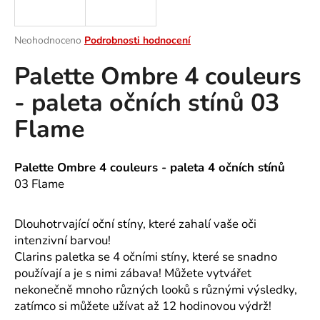
a
j
Průměrné
Neohodnoceno
Podrobnosti hodnocení
í
hodnocení
Palette Ombre 4 couleurs
produktu
t
je
?
- paleta očních stínů 03
0,0
z
Flame
5
hvězdiček.
HLEDAT
Palette Ombre 4 couleurs - paleta 4 očních stínů
03 Flame
Dlouhotrvající oční stíny, které zahalí vaše oči
D
intenzivní barvou!
o
Clarins paletka se 4 očními stíny, které se snadno
p
používají a je s nimi zábava! Můžete vytvářet
o
r
nekonečně mnoho různých looků s různými výsledky,
u
zatímco si můžete užívat až 12 hodinovou výdrž!