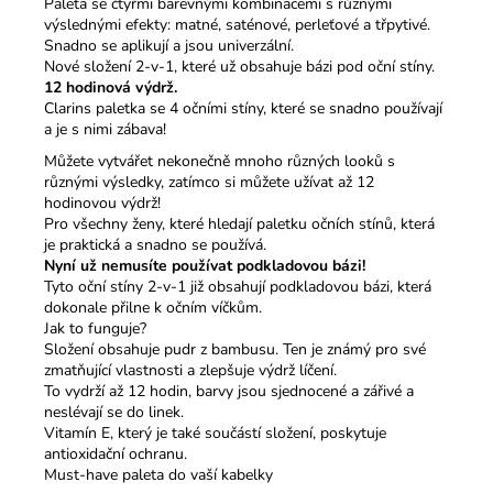
Paleta se čtyřmi barevnými kombinacemi s různými
výslednými efekty: matné, saténové, perleťové a třpytivé.
Snadno se aplikují a jsou univerzální.
Nové složení 2-v-1, které už obsahuje bázi pod oční stíny.
12 hodinová výdrž.
Clarins paletka se 4 očními stíny, které se snadno používají
a je s nimi zábava!
Můžete vytvářet nekonečně mnoho různých looků s
různými výsledky, zatímco si můžete užívat až 12
hodinovou výdrž!
Pro všechny ženy, které hledají paletku očních stínů, která
je praktická a snadno se používá.
Nyní už nemusíte používat podkladovou bázi!
Tyto oční stíny 2-v-1 již obsahují podkladovou bázi, která
dokonale přilne k očním víčkům.
Jak to funguje?
Složení obsahuje pudr z bambusu. Ten je známý pro své
zmatňující vlastnosti a zlepšuje výdrž líčení.
To vydrží až 12 hodin, barvy jsou sjednocené a zářivé a
neslévají se do linek.
Vitamín E, který je také součástí složení, poskytuje
antioxidační ochranu.
Must-have paleta do vaší kabelky