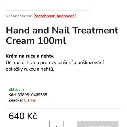
a
j
Průměrné
Neohodnoceno
Podrobnosti hodnocení
í
hodnocení
Hand and Nail Treatment
produktu
t
je
?
Cream 100ml
0,0
z
5
hvězdiček.
Krém na ruce a nehty.
Účinná ochrana proti vysoušení a poškozování
HLEDAT
pokožky rukou a nehtů.
D
Skladem
Kód:
3380810469585
o
Značka:
Clarins
p
o
640 Kč
r
u
Měrná