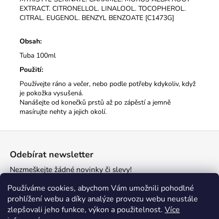
EXTRACT. CITRONELLOL. LINALOOL. TOCOPHEROL.
CITRAL. EUGENOL. BENZYL BENZOATE [C1473G]
Obsah:
Tuba 100ml
Použití:
Používejte ráno a večer, nebo podle potřeby kdykoliv, když
je pokožka vysušená.
Nanášejte od konečků prstů až po zápěstí a jemně
masírujte nehty a jejich okolí.
Z
á
Odebírat newsletter
p
Nezmeškejte žádné novinky či slevy!
a
t
E-mail
Používáme cookies, abychom Vám umožnili pohodlné
í
prohlížení webu a díky analýze provozu webu neustále
zlepšovali jeho funkce, výkon a použitelnost.
Více
PŘIHLÁSIT SE