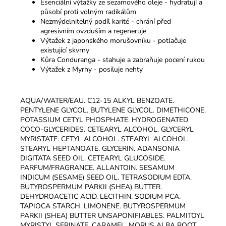
Esenciální výtažky ze sezamového oleje - hydratují a
působí proti volným radikálům
Nezmýdelnitelný podíl karité - chrání před
agresivním ovzduším a regeneruje
Výtažek z japonského morušovníku - potlačuje
existující skvrny
Kůra Conduranga - stahuje a zabraňuje pocení rukou
Výtažek z Myrhy - posiluje nehty
AQUA/WATER/EAU. C12-15 ALKYL BENZOATE.
PENTYLENE GLYCOL. BUTYLENE GLYCOL. DIMETHICONE.
POTASSIUM CETYL PHOSPHATE. HYDROGENATED
COCO-GLYCERIDES. CETEARYL ALCOHOL. GLYCERYL
MYRISTATE. CETYL ALCOHOL. STEARYL ALCOHOL.
STEARYL HEPTANOATE. GLYCERIN. ADANSONIA
DIGITATA SEED OIL. CETEARYL GLUCOSIDE.
PARFUM/FRAGRANCE. ALLANTOIN. SESAMUM
INDICUM (SESAME) SEED OIL. TETRASODIUM EDTA.
BUTYROSPERMUM PARKII (SHEA) BUTTER.
DEHYDROACETIC ACID. LECITHIN. SODIUM PCA.
TAPIOCA STARCH. LIMONENE. BUTYROSPERMUM
PARKII (SHEA) BUTTER UNSAPONIFIABLES. PALMITOYL
MYRISTYL SERINATE. CARAMEL. MORUS ALBA ROOT