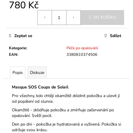
č
780 Kč
u
Měrná
j
DO KOŠÍKU
cena:
e
m
e
Zeptat se
Sdílet
Kategorie
:
Péče po opalování
EAN
:
3380810374506
Popis
Diskuze
Masque SOS Coups de Soleil
Pro všechny, kdo chtějí okamžitě zklidnit pokožku a ulevit jí
od popálení od slunce.
Okamžitě - zklidňuje pokožku a zmírňuje začervenání po
opalování. Svěží pocit.
Den po dni - pokožka je hydratovaná a vyživená. Pokožka si
udržuje svou krásu.