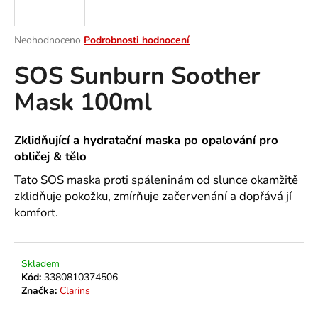
a
j
Průměrné
Neohodnoceno
Podrobnosti hodnocení
í
hodnocení
SOS Sunburn Soother
produktu
t
je
?
Mask 100ml
0,0
z
5
hvězdiček.
Zklidňující a hydratační maska po opalování pro
obličej & tělo
HLEDAT
Tato SOS maska proti spáleninám od slunce okamžitě
zklidňuje pokožku, zmírňuje začervenání a dopřává jí
komfort.
D
o
p
Skladem
o
Kód:
3380810374506
r
Značka:
Clarins
u