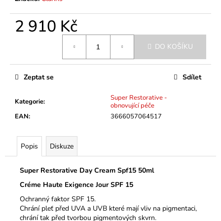
č
u
2 910 Kč
j
e
Měrná
m
DO KOŠÍKU
cena:
e
Zeptat se
Sdílet
Super Restorative -
Kategorie
:
obnovující péče
EAN
:
3666057064517
Popis
Diskuze
Super Restorative Day Cream Spf15 50ml
Créme Haute Exigence Jour SPF 15
Ochranný faktor SPF 15.
Chrání pleť před UVA a UVB které mají vliv na pigmentaci,
chrání tak před tvorbou pigmentových skvrn.