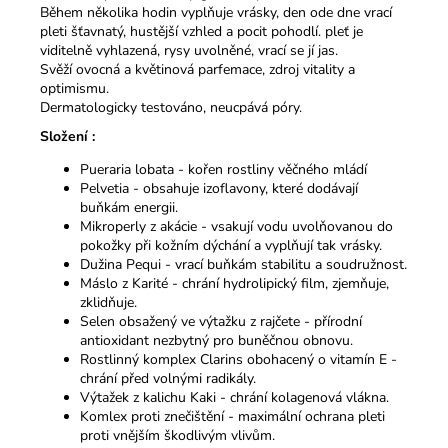
Během několika hodin vyplňuje vrásky, den ode dne vrací
pleti šťavnatý, hustější vzhled a pocit pohodlí. pleť je
viditelně vyhlazená, rysy uvolněné, vrací se jí jas.
Svěží ovocná a květinová parfemace, zdroj vitality a
optimismu.
Dermatologicky testováno, neucpává póry.
Složení :
Pueraria lobata - kořen rostliny věčného mládí
Pelvetia - obsahuje izoflavony, které dodávají
buňkám energii.
Mikroperly z akácie - vsakují vodu uvolňovanou do
pokožky při kožním dýchání a vyplňují tak vrásky.
Dužina Pequi - vrací buňkám stabilitu a soudružnost.
Máslo z Karité - chrání hydrolipický film, zjemňuje,
zklidňuje.
Selen obsažený ve výtažku z rajčete - přírodní
antioxidant nezbytný pro buněčnou obnovu.
Rostlinný komplex Clarins obohacený o vitamín E -
chrání před volnými radikály.
Výtažek z kalichu Kaki - chrání kolagenová vlákna.
Komlex proti znečištění - maximální ochrana pleti
proti vnějším škodlivým vlivům.