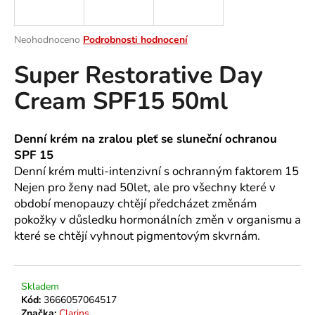
a
j
Průměrné
Neohodnoceno
Podrobnosti hodnocení
í
hodnocení
Super Restorative Day
produktu
t
je
?
Cream SPF15 50ml
0,0
z
5
hvězdiček.
Denní krém na zralou pleť se sluneční ochranou
SPF 15
HLEDAT
Denní krém multi-intenzivní s ochranným faktorem 15
Nejen pro ženy nad 50let, ale pro všechny které v
období menopauzy chtějí předcházet změnám
pokožky v důsledku hormonálních změn v organismu a
D
které se chtějí vyhnout pigmentovým skvrnám.
o
p
o
r
Skladem
u
Kód:
3666057064517
Značka:
Clarins