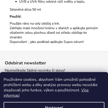
UVB a UVA filtry odolné vůči světlu a teplu.
Skleněná dóza 50 ml
Použití:
Použijte ráno na celý obličej a krk.
Zahřejte malé množství krému v dlaních a aplikujte jemným
vtlačením celou plochou dlaně od středu obličeje ke
stranám.
Doporučení - jako podklad aplikujte Supra sérum!
Z
á
Odebírat newsletter
p
Nezmeškejte žádné novinky či slevy!
a
t
E-mail
Používáme cookies, abychom Vám umožnili pohodlné
í
prohlížení webu a díky analýze provozu webu neustále
zlepšovali jeho funkce, výkon a použitelnost.
Více
PŘIHLÁSIT SE
informací
Nastavení