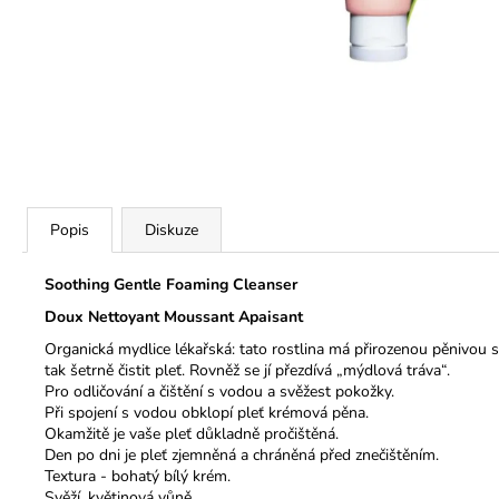
Popis
Diskuze
Soothing Gentle Foaming Cleanser
Doux Nettoyant Moussant Apaisant
Organická mydlice lékařská: tato rostlina má přirozenou pěnivou
tak šetrně čistit pleť. Rovněž se jí přezdívá „mýdlová tráva“.
Pro odličování a čištění s vodou a svěžest pokožky.
Při spojení s vodou obklopí pleť krémová pěna.
Okamžitě je vaše pleť důkladně pročištěná.
Den po dni je pleť zjemněná a chráněná před znečištěním.
Textura - bohatý bílý krém.
Svěží, květinová vůně.