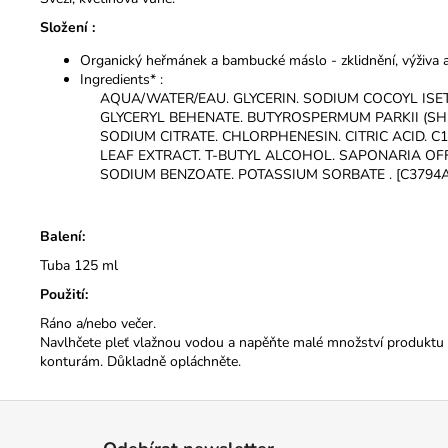
Složení :
Organický heřmánek a bambucké máslo - zklidnění, výživa 
Ingredients* :
AQUA/WATER/EAU. GLYCERIN. SODIUM COCOYL ISE
GLYCERYL BEHENATE. BUTYROSPERMUM PARKII (SH
SODIUM CITRATE. CHLORPHENESIN. CITRIC ACID. C
LEAF EXTRACT. T-BUTYL ALCOHOL. SAPONARIA OFF
SODIUM BENZOATE. POTASSIUM SORBATE . [C3794A
Balení:
Tuba 125 ml
Použití:
Ráno a/nebo večer.
Navlhčete pleť vlažnou vodou a napěňte malé množství produktu v 
konturám. Důkladně opláchněte.
Z
á