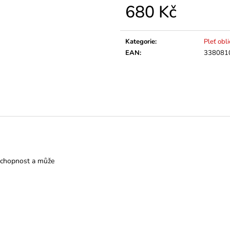
680 Kč
Měrná
cena:
Kategorie
:
Pleť obli
EAN
:
338081
 schopnost a může