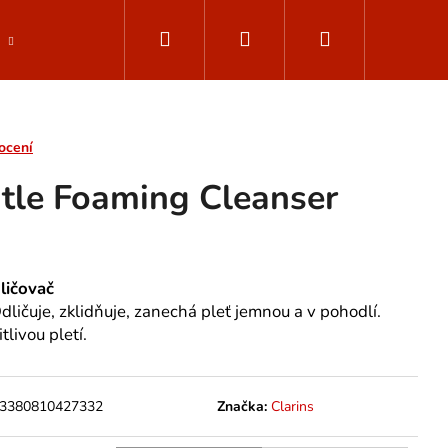
Hledat
Přihlášení
Nákupní
Parfemované vody
Muži - ClarinsMen
Dop
košík
ocení
tle Foaming Cleanser
odličovač
dličuje, zklidňuje, zanechá pleť jemnou a v pohodlí.
tlivou pletí.
3380810427332
Značka:
Clarins