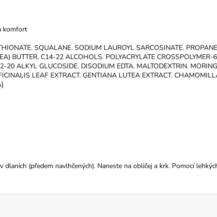
a komfort
THIONATE. SQUALANE. SODIUM LAUROYL SARCOSINATE. PROPANED
EA) BUTTER. C14-22 ALCOHOLS. POLYACRYLATE CROSSPOLYMER-6
12-20 ALKYL GLUCOSIDE. DISODIUM EDTA. MALTODEXTRIN. MORING
ICINALIS LEAF EXTRACT. GENTIANA LUTEA EXTRACT. CHAMOMILL
]
dlaních (předem navlhčených). Naneste na obličej a krk. Pomocí lehkých