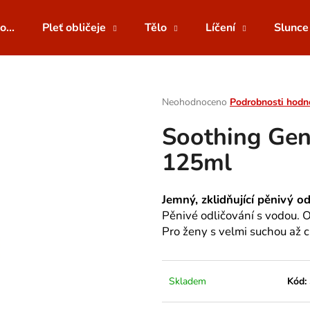
o...
Pleť obličeje
Tělo
Líčení
Slunce
Co potřebujete najít?
Průměrné
Neohodnoceno
Podrobnosti hodn
hodnocení
Soothing Gen
produktu
HLEDAT
je
125ml
0,0
z
5
Doporučujeme
hvězdiček.
Jemný, zklidňující pěnivý 
Pěnivé odličování s vodou. O
Pro ženy s velmi suchou až ci
Skladem
Kód: