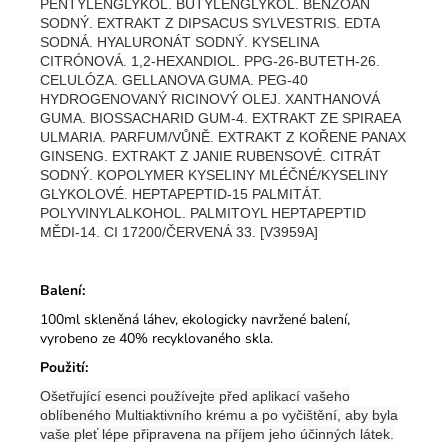
PENTYLENGLYKOL. BUTYLENGLYKOL. BENZOAN
SODNÝ. EXTRAKT Z DIPSACUS SYLVESTRIS. EDTA
SODNÁ. HYALURONÁT SODNÝ. KYSELINA
CITRÓNOVÁ. 1,2-HEXANDIOL. PPG-26-BUTETH-26.
CELULÓZA. GELLANOVA GUMA. PEG-40
HYDROGENOVANÝ RICINOVÝ OLEJ. XANTHANOVÁ
GUMA. BIOSSACHARID GUM-4. EXTRAKT ZE SPIRAEA
ULMARIA. PARFUM/VŮNĚ. EXTRAKT Z KOŘENE PANAX
GINSENG. EXTRAKT Z JANIE RUBENSOVÉ. CITRÁT
SODNÝ. KOPOLYMER KYSELINY MLÉČNÉ/KYSELINY
GLYKOLOVÉ. HEPTAPEPTID-15 PALMITÁT.
POLYVINYLALKOHOL. PALMITOYL HEPTAPEPTID
MĚDI-14. CI 17200/ČERVENÁ 33. [V3959A]
Balení:
100ml skleněná láhev, ekologicky navržené balení,
vyrobeno ze 40% recyklovaného skla.
Použití:
Ošetřující esenci používejte před aplikací vašeho
oblíbeného Multiaktivního krému a po vyčištění, aby byla
vaše pleť lépe připravena na příjem jeho účinných látek.