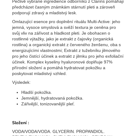
Pečlivě vybrané ingredience odborníků z Clarins pomáhají
předcházet časným známkám stárnutí pleti a zároveň
podporují zdravý a mladistvý lesk.
Omlazující esence pro doplnění rituálu Multi-Active: jeho
jemná, vysoce smyslová a svěží textura je ceněna pro
svůj vliv na zářivost a hladkost pleti. Je obohacen o
rostlinné výtažky, jako je extrakt z čajovky (organická
rostlina) a organický extrakt z červeného ženšenu, oba s
energizujícími vlastnostmi; Extrakt z tužebníku jilmového
pro jeho čistící účinek a extrakt z jilmku pro jeho exfoliační
účinek. Komplex kyseliny hyaluronové doplňuje 97%
přírodní složení a pomáhá hydratovat pokožku a
poskytovat mladistvý vzhled.
Výsledek:
Hladší pokožka.
Jemnější, hydratovaná pokožka.
Zářivější, tonizovanější pleť.
Složení :
VODA/VODA/VODA. GLYCERIN. PROPANDIOL.