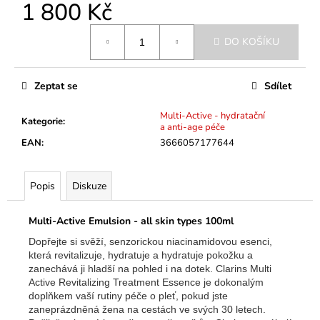
č
1 800 Kč
u
Měrná
j
DO KOŠÍKU
cena:
e
m
e
Zeptat se
Sdílet
Multi-Active - hydratační
Kategorie
:
a anti-age péče
EAN
:
3666057177644
Popis
Diskuze
Multi-Active Emulsion - all skin types 100ml
Dopřejte si svěží, senzorickou niacinamidovou esenci,
která revitalizuje, hydratuje a hydratuje pokožku a
zanechává ji hladší na pohled i na dotek. Clarins Multi
Active Revitalizing Treatment Essence je dokonalým
doplňkem vaší rutiny péče o pleť, pokud jste
zaneprázdněná žena na cestách ve svých 30 letech.