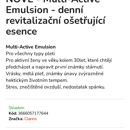
je
a
Emulsion - denní
0,0
z
j
revitalizační ošetřující
5
í
hvězdiček.
esence
t
?
Multi-Active Emulsion
Pro všechny typy pleti
Pro aktivní ženy ve věku kolem 30let, které chtějí
předcházet a napravit první známky stárnutí.
HLEDAT
Vrásky, mdlá pleť, známky únavy zvýrazněné
hektickým životním tempem.
Stres, znečištěné ovzduší, nedostatek spánku.
D
o
p
Skladem
o
Kód:
3666057177644
r
Značka:
Clarins
u