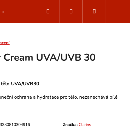
Hledat
Přihlášení
Nákupní
Parfemované vody
Muži - ClarinsMen
Dop
košík
ocení
y Cream UVA/UVB 30
na tělo UVA/UVB30
uneční ochrana a hydratace pro tělo, nezanechává bílé
3380810304916
Značka:
Clarins