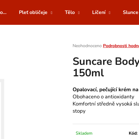
o...
Pleť obličeje
Tělo
Líčení
Slunce
Co potřebujete najít?
Průměrné
Neohodnoceno
Podrobnosti hodn
hodnocení
Suncare Bod
produktu
HLEDAT
je
150ml
0,0
z
5
Doporučujeme
hvězdiček.
Opalovací, pečující krém 
Obohaceno o antioxidanty
Komfortní středně vysoká sl
stopy
Skladem
Kód: