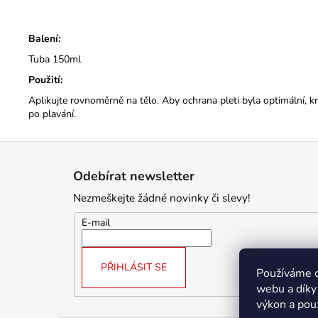
Balení:
Tuba 150ml
Použití:
Aplikujte rovnoměrně na tělo. Aby ochrana pleti byla optimální, k
po plavání.
Z
á
Odebírat newsletter
p
Nezmeškejte žádné novinky či slevy!
a
t
E-mail
í
PŘIHLÁSIT SE
Používáme c
webu a díky
výkon a pou