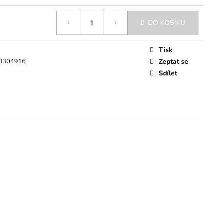
DO KOŠÍKU
Tisk
0304916
Zeptat se
Sdílet