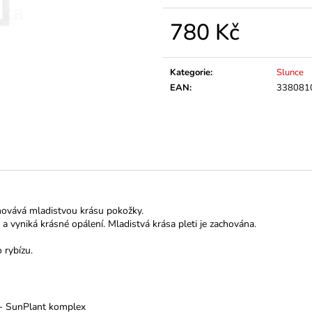
780 Kč
Měrná
cena:
Kategorie
:
Slunce
EAN
:
338081
chovává mladistvou krásu pokožky.
 a vyniká krásné opálení. Mladistvá krása pleti je zachována.
 rybízu.
 - SunPlant komplex