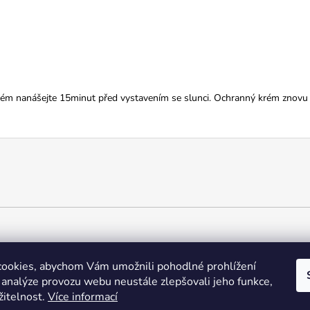
rém nanášejte 15minut před vystavením se slunci. Ochranný krém znovu ap
ookies, abychom Vám umožnili pohodlné prohlížení
 analýze provozu webu neustále zlepšovali jeho funkce,
žitelnost.
Více informací