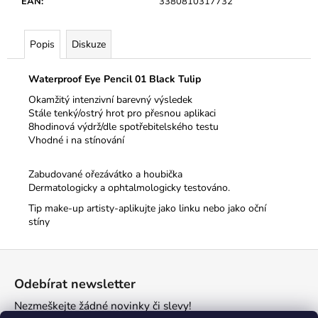
č
EAN
:
3380810317732
u
j
Popis
Diskuze
e
m
e
Waterproof Eye Pencil 01 Black Tulip
Okamžitý intenzivní barevný výsledek
Stále tenký/ostrý hrot pro přesnou aplikaci
8hodinová výdrž/dle spotřebitelského testu
Vhodné i na stínování
Zabudované ořezávátko a houbička
Dermatologicky a ophtalmologicky testováno.
Tip make-up artisty-aplikujte jako linku nebo jako oční
stíny
Z
á
Odebírat newsletter
p
Nezmeškejte žádné novinky či slevy!
a