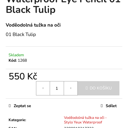
je
a
Black Tulip
0,0
z
j
5
í
hvězdiček.
Voděodolná tužka na oči
t
01 Black Tulip
?
Skladem
Kód:
1268
HLEDAT
550 Kč
Měrná
DO KOŠÍKU
cena:
D
o
p
Zeptat se
Sdílet
o
r
Voděodolná tužka na oči -
Kategorie
:
u
Stylo Yeux Waterproof