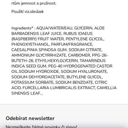
rtům jemnost a pružnost.
Použití viz.obrázek
Ingredients* :
AQUA/WATER/EAU, GLYCERIN, ALOE
BARBADENSIS LEAF JUICE, RUBUS IDAEUS
(RASPBERRY) FRUIT WATER, PENTYLENE GLYCOL,
PHENOXYETHANOL, PARFUM/FRAGRANCE,
CAESALPINIA SPINOSA GUM, SODIUM CITRATE,
AMMONIUM GLYCYRRHIZATE, CARBOMER, PPG-26-
BUTETH-26, ETHYLHEXYLGLYCERIN, TAMARINDUS
INDICA SEED GUM, PEG-40 HYDROGENATED CASTOR
OIL.SODIUM HYDROXIDE, SODIUM HYALURONATE,
SODIUM DEHYDROACETATE, BUTYLENE GLYCOL,
POTASSIUM SORBATE, SODIUM BENZOATE, CITRIC
ACID, FURCELLARIA LUMBRICALIS EXTRACT, CAMELLIA
SINENSIS LEAF...
Z
á
Odebírat newsletter
p
Nezmeškejte žádné novinky či slevy!