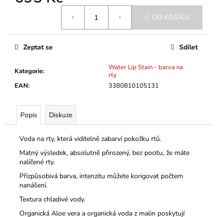
č
Měrná
u
DO KOŠÍKU
cena:
j
e
m
Zeptat se
Sdílet
e
Water Lip Stain - barva na
Kategorie
:
rty
EAN
:
3380810105131
Popis
Diskuze
Voda na rty, která viditelně zabarví pokožku rtů.
Matný výsledek, absolutně přirozený, bez pocitu, že máte
nalíčené rty.
Přizpůsobivá barva, intenzitu můžete korigovat počtem
nanášení.
Textura chladivé vody.
Organická Aloe vera a organická voda z malin poskytují