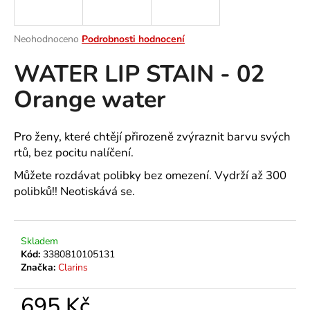
a
j
Průměrné
Neohodnoceno
Podrobnosti hodnocení
í
hodnocení
WATER LIP STAIN - 02
produktu
t
je
?
Orange water
0,0
z
5
hvězdiček.
Pro ženy, které chtějí přirozeně zvýraznit barvu svých
rtů, bez pocitu nalíčení.
HLEDAT
Můžete rozdávat polibky bez omezení. Vydrží až 300
polibků!! Neotiskává se.
D
o
Skladem
p
Kód:
3380810105131
o
Značka:
Clarins
r
u
695 Kč