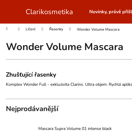
K
Přejít
na
o
Clarikosmetika
Novinky, právě přišl
obsah
Zpět
Zpět
š
do
do
í
Domů
Líčení
Řasenky
Wonder Volume Mascara
obchodu
obchodu
k
Wonder Volume Mascara
Zhušťující řasenky
Komplex Wonder Full - exkluzivita Clarins. Ultra objem. Rychlá aplik
Nejprodávanější
Mascara Supra Volume 01 intense black