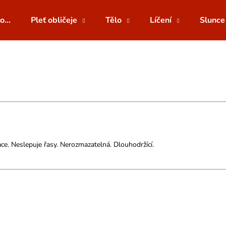
o...
Pleť obličeje
Tělo
Líčení
Slunce
Co potřebujete najít?
HLEDAT
Doporučujeme
ace. Neslepuje řasy. Nerozmazatelná. Dlouhodržící.