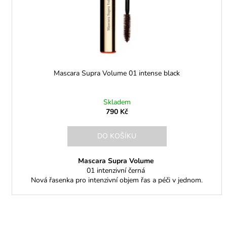
d
u
k
t
ů
Mascara Supra Volume 01 intense black
Skladem
790 Kč
DO KOŠÍKU
Mascara Supra Volume
01 intenzivní černá
Nová řasenka pro intenzivní objem řas a péči v jednom.