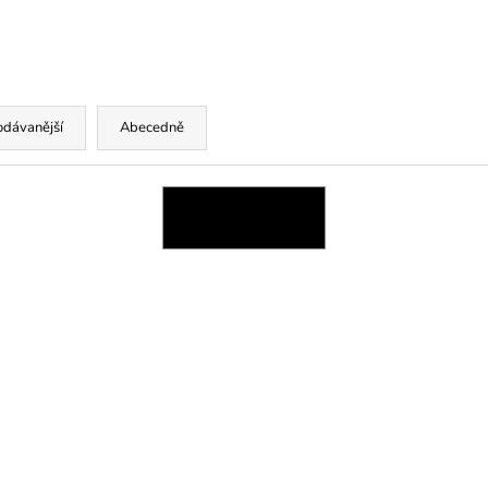
odávanější
Abecedně
OTEVŘÍT FILTR